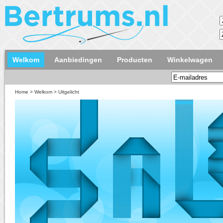
Welkom
Aanbiedingen
Producten
Winkelwagen
Home
>
Welkom
>
Uitgelicht