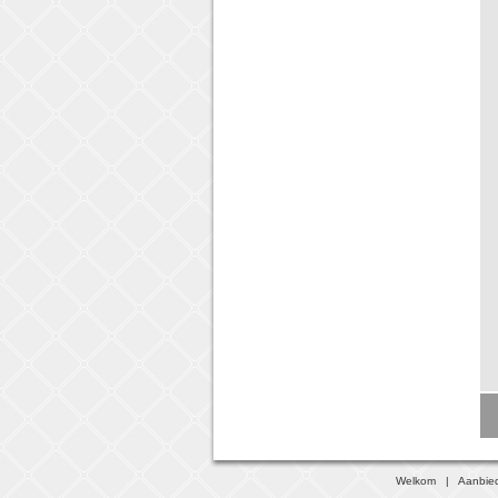
Welkom
|
Aanbie