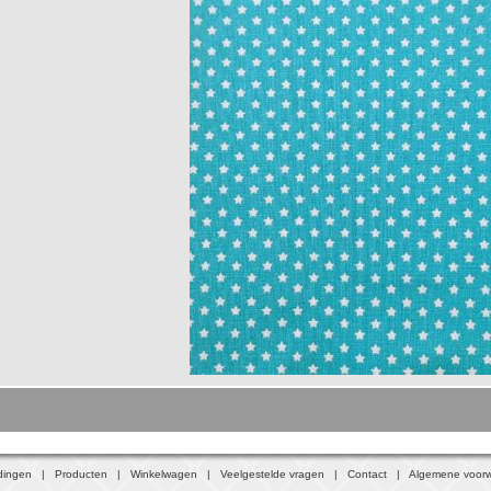
dingen
|
Producten
|
Winkelwagen
|
Veelgestelde vragen
|
Contact
|
Algemene voor