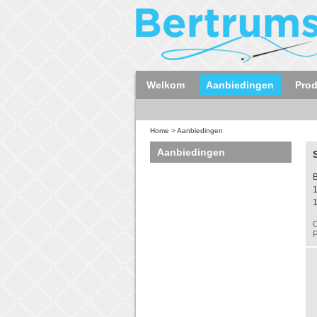
Welkom
Aanbiedingen
Pro
Home
>
Aanbiedingen
Aanbiedingen
B
C
P