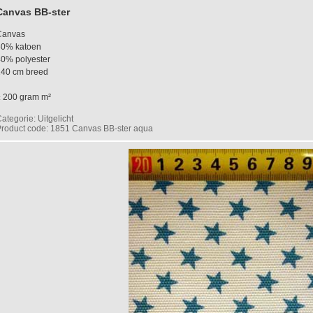
Canvas BB-ster
Canvas
60% katoen
0% polyester
140 cm breed
± 200 gram m²
ategorie: Uitgelicht
roduct code: 1851 Canvas BB-ster aqua