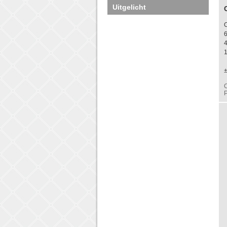
Uitgelicht
4
C
P