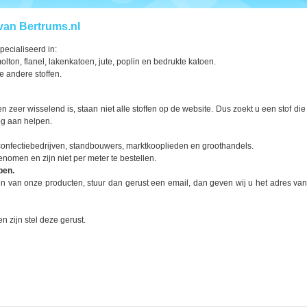
van Bertrums.nl
pecialiseerd in:
on, flanel, lakenkatoen, jute, poplin en bedrukte katoen.
e andere stoffen.
zeer wisselend is, staan niet alle stoffen op de website. Dus zoekt u een stof die 
og aan helpen.
, confectiebedrijven, standbouwers, marktkooplieden en groothandels.
enomen en zijn niet per meter te bestellen.
pen.
 een van onze producten, stuur dan gerust een email, dan geven wij u het adres van
n zijn stel deze gerust.