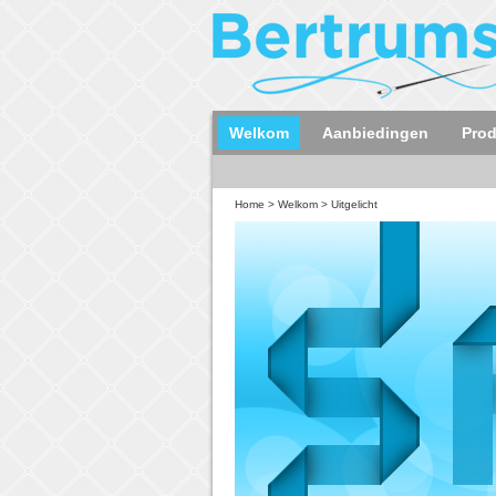
Welkom
Aanbiedingen
Pro
Home
>
Welkom
>
Uitgelicht