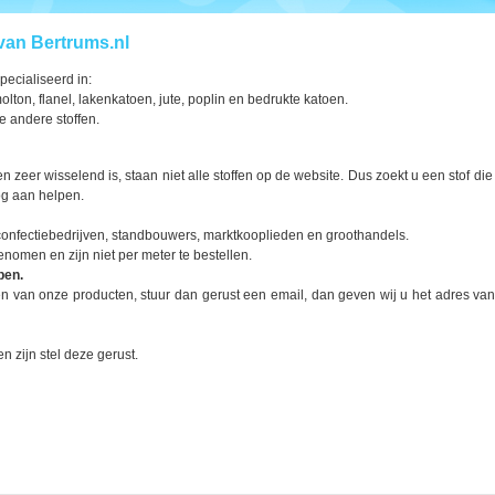
van Bertrums.nl
pecialiseerd in:
on, flanel, lakenkatoen, jute, poplin en bedrukte katoen.
e andere stoffen.
zeer wisselend is, staan niet alle stoffen op de website. Dus zoekt u een stof die 
og aan helpen.
, confectiebedrijven, standbouwers, marktkooplieden en groothandels.
enomen en zijn niet per meter te bestellen.
pen.
 een van onze producten, stuur dan gerust een email, dan geven wij u het adres van
n zijn stel deze gerust.