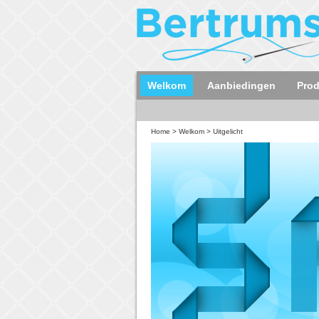
Welkom
Aanbiedingen
Pro
Home
>
Welkom
>
Uitgelicht