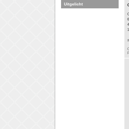
Uitgelicht
4
C
P