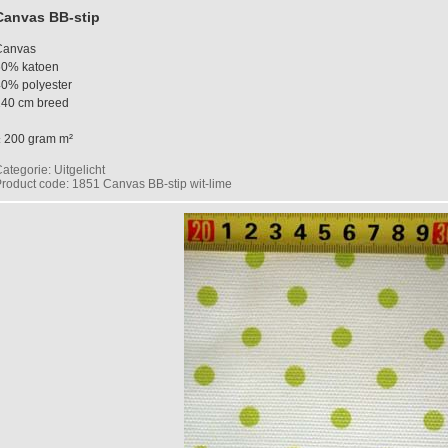
Canvas BB-stip
Canvas
60% katoen
0% polyester
140 cm breed
± 200 gram m²
ategorie: Uitgelicht
roduct code: 1851 Canvas BB-stip wit-lime