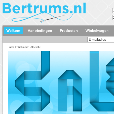
Welkom
Aanbiedingen
Producten
Winkelwagen
Home
>
Welkom
>
Uitgelicht