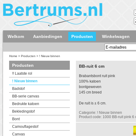
Welkom
Aanbiedingen
Producten
Winkelwagen
Home
>
Producten
>
! Nieuw binnen
Producten
BB-ruit 6 cm
!! Laatste rol
Brabantsbont ruit pink
! Nieuw binnen
100% katoen
bontgeweven
Badstof
145 cm breed
BB-serie canvas
De ruit is ± 6 cm.
Bedrukte katoen
Bekledingstof
Categorie: ! Nieuw binnen
Product code: 1000 BB-ruit pink 6
Bont
Camouflagestof
Canvas