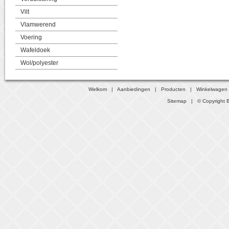
Vilt
Vlamwerend
Voering
Wafeldoek
Wol/polyester
Welkom
|
Aanbiedingen
|
Producten
|
Winkelwagen
Sitemap
| © Copyright B