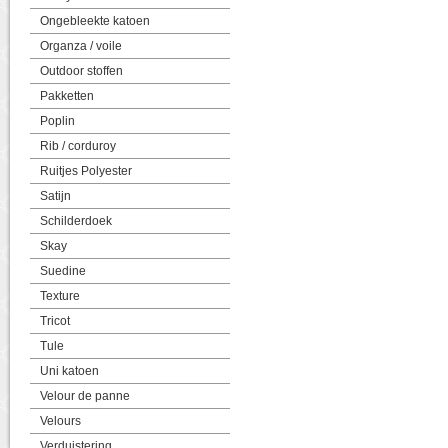
Ongebleekte katoen
Organza / voile
Outdoor stoffen
Pakketten
Poplin
Rib / corduroy
Ruitjes Polyester
Satijn
Schilderdoek
Skay
Suedine
Texture
Tricot
Tule
Uni katoen
Velour de panne
Velours
Verduistering