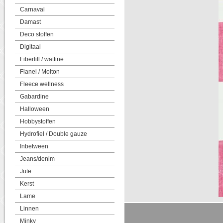
Carnaval
Damast
Deco stoffen
Digitaal
Fiberfill / wattine
Flanel / Molton
Fleece wellness
Gabardine
Halloween
Hobbystoffen
Hydrofiel / Double gauze
Inbetween
Jeans/denim
Jute
Kerst
Lame
Linnen
Minky