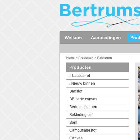
Welkom
Aanbiedingen
Pro
Home
>
Producten
>
Pakketten
Producten
!! Laatste rol
! Nieuw binnen
Badstof
BB-serie canvas
Bedrukte katoen
Bekledingstof
Bont
Camouflagestof
Canvas