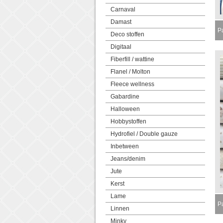
Carnaval
Damast
P
Deco stoffen
Digitaal
Fiberfill / wattine
Flanel / Molton
Fleece wellness
Gabardine
Halloween
Hobbystoffen
Hydrofiel / Double gauze
Inbetween
Jeans/denim
Jute
Kerst
Lame
P
Linnen
M
Minky