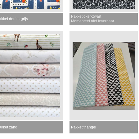
Pakket oker-zwart
akket denim-grijs
Momenteel niet leverbaar
akket zand
Pakket triangel
omenteel niet leverbaar
Momenteel niet leverbaar