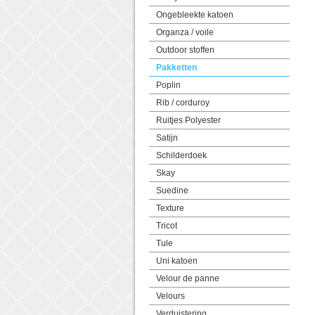
Ongebleekte katoen
Organza / voile
Outdoor stoffen
Pakketten
Poplin
Rib / corduroy
Ruitjes Polyester
Satijn
Schilderdoek
Skay
Suedine
Texture
Tricot
Tule
Uni katoen
Velour de panne
Velours
Verduistering