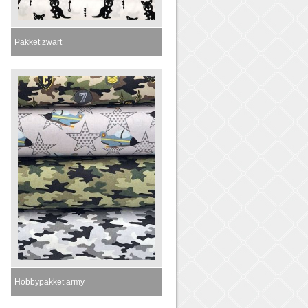
Pakket zwart
Momenteel niet leverbaar
Hobbypakket army
Momenteel niet leverbaar