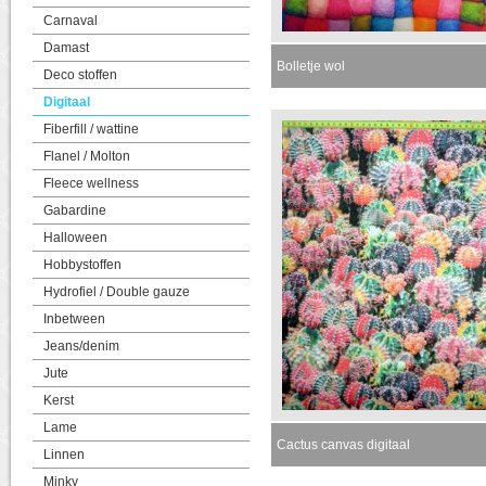
Carnaval
Damast
Bolletje wol
Deco stoffen
Digitaal
Fiberfill / wattine
Flanel / Molton
Fleece wellness
Gabardine
Halloween
Hobbystoffen
Hydrofiel / Double gauze
Inbetween
Jeans/denim
Jute
Kerst
Lame
Cactus canvas digitaal
Linnen
Minky