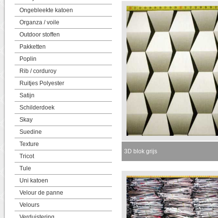
Ongebleekte katoen
Organza / voile
Outdoor stoffen
Pakketten
Poplin
Rib / corduroy
Ruitjes Polyester
Satijn
Schilderdoek
Skay
Suedine
Texture
3D blok grijs
Tricot
Tule
Uni katoen
Velour de panne
Velours
Verduistering