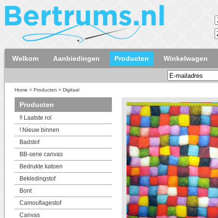
Welkom
Aanbiedingen
Producten
Winkelwagen
Home
>
Producten
>
Digitaal
Producten
!! Laatste rol
! Nieuw binnen
Badstof
BB-serie canvas
Bedrukte katoen
Bekledingstof
Bont
Camouflagestof
Canvas