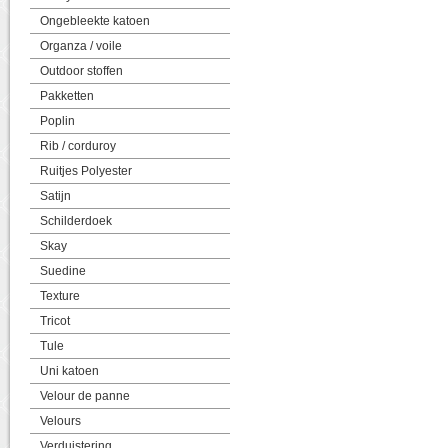
Ongebleekte katoen
Organza / voile
Outdoor stoffen
Pakketten
Poplin
Rib / corduroy
Ruitjes Polyester
Satijn
Schilderdoek
Skay
Suedine
Texture
Tricot
Tule
Uni katoen
Velour de panne
Velours
Verduistering