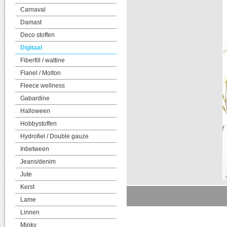
Carnaval
Damast
Deco stoffen
Digitaal
Fiberfill / wattine
Flanel / Molton
Fleece wellness
Gabardine
Halloween
Hobbystoffen
Hydrofiel / Double gauze
Inbetween
Jeans/denim
Jute
Kerst
Lame
Linnen
Minky