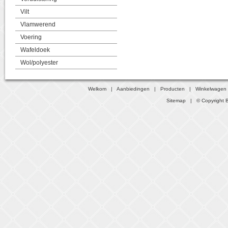
Vilt
Vlamwerend
Voering
Wafeldoek
Wol/polyester
Welkom
|
Aanbiedingen
|
Producten
|
Winkelwagen
Sitemap
| © Copyright B