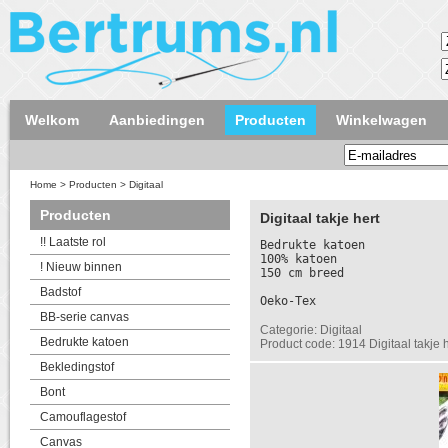
Welkom
Aanbiedingen
Producten
Winkelwagen
Home
>
Producten
>
Digitaal
Producten
Digitaal takje hert
!! Laatste rol
Bedrukte katoen
100% katoen
! Nieuw binnen
150 cm breed
Badstof
Oeko-Tex
BB-serie canvas
Categorie: Digitaal
Bedrukte katoen
Product code: 1914 Digitaal takje h
Bekledingstof
Bont
Camouflagestof
Canvas