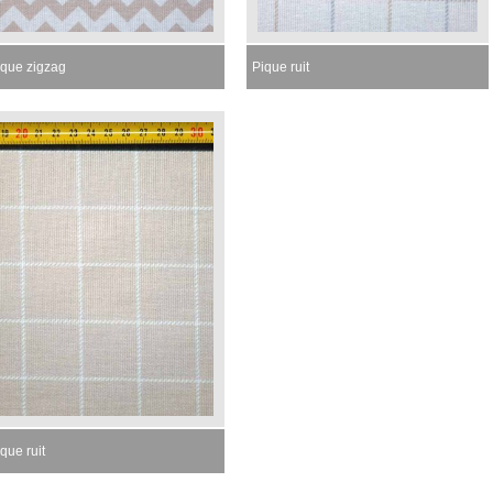
ique zigzag
Pique ruit
que ruit