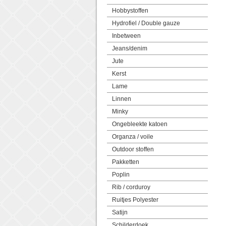
Hobbystoffen
Hydrofiel / Double gauze
Inbetween
Jeans/denim
Jute
Kerst
Lame
Linnen
Minky
Ongebleekte katoen
Organza / voile
Outdoor stoffen
Pakketten
Poplin
Rib / corduroy
Ruitjes Polyester
Satijn
Schilderdoek