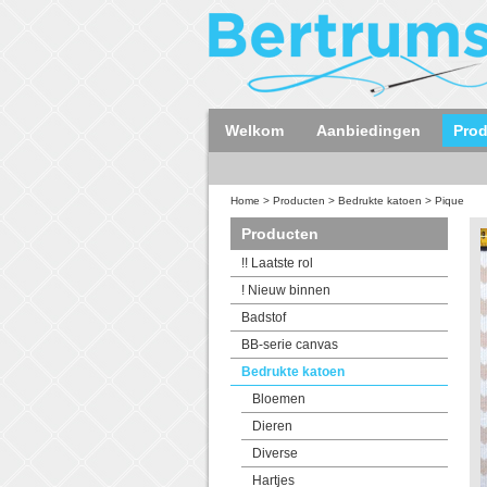
Welkom
Aanbiedingen
Pro
Home
>
Producten
>
Bedrukte katoen
>
Pique
Producten
!! Laatste rol
! Nieuw binnen
Badstof
BB-serie canvas
Bedrukte katoen
Bloemen
Dieren
Diverse
Hartjes