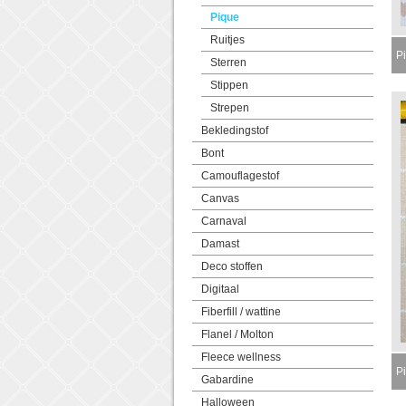
Pique
Ruitjes
P
Sterren
Stippen
Strepen
Bekledingstof
Bont
Camouflagestof
Canvas
Carnaval
Damast
Deco stoffen
Digitaal
Fiberfill / wattine
Flanel / Molton
Fleece wellness
Pi
Gabardine
Halloween