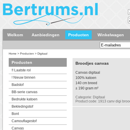
Welkom
Aanbiedingen
Producten
Winkelwagen
Home
>
Producten
>
Digitaal
Producten
Broodjes canvas
!! Laatste rol
Canvas digitaal
! Nieuw binnen
100% katoen
140 cm breed
Badstof
± 190 gram m²
BB-serie canvas
Categorie: Digitaal
Bedrukte katoen
Product code: 1913 canv digi broo
Bekledingstof
Bont
Camouflagestof
Canvas