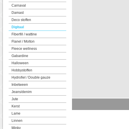
Carnaval
Damast
Deco stoffen
Digitaal
Fiberfill / wattine
Flanel / Molton
Fleece wellness
Gabardine
Halloween
Hobbystoffen
Hydrofiel / Double gauze
Inbetween
Jeans/denim
Jute
Kerst
Lame
Linnen
Minky