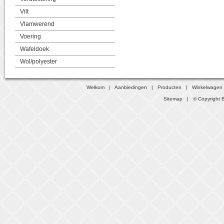
Vilt
Vlamwerend
Voering
Wafeldoek
Wol/polyester
Welkom
|
Aanbiedingen
|
Producten
|
Winkelwagen
Sitemap
| © Copyright B