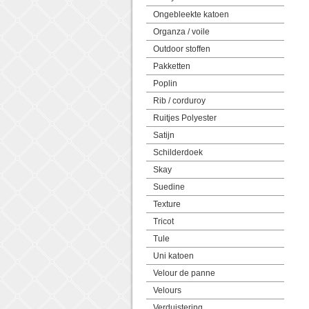
Ongebleekte katoen
Organza / voile
Outdoor stoffen
Pakketten
Poplin
Rib / corduroy
Ruitjes Polyester
Satijn
Schilderdoek
Skay
Suedine
Texture
Tricot
Tule
Uni katoen
Velour de panne
Velours
Verduistering