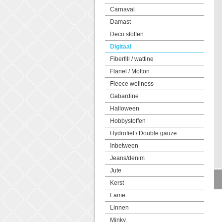
Carnaval
Damast
Deco stoffen
Digitaal
Fiberfill / wattine
Flanel / Molton
Fleece wellness
Gabardine
Halloween
Hobbystoffen
Hydrofiel / Double gauze
Inbetween
Jeans/denim
Jute
Kerst
Lame
Linnen
Minky