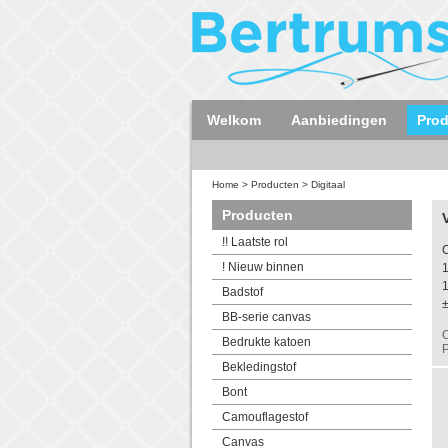
Welkom
Aanbiedingen
Pro
Home
>
Producten
>
Digitaal
Producten
!! Laatste rol
C
! Nieuw binnen
Badstof
BB-serie canvas
C
Bedrukte katoen
P
Bekledingstof
Bont
Camouflagestof
Canvas