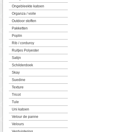
Ongebleekte katoen
Organza / voile
Outdoor stoffen
Pakketten
Poplin
Rib / corduroy
Ruitjes Polyester
Satijn
Schilderdoek
Skay
Suedine
Texture
Tricot
Tule
Uni katoen
Velour de panne
Velours
Verduistering