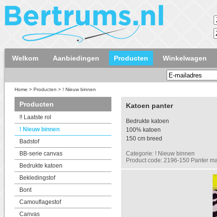
Welkom
Aanbiedingen
Producten
Winkelwagen
Home
>
Producten
>
! Nieuw binnen
Producten
Katoen panter
!! Laatste rol
Bedrukte katoen
! Nieuw binnen
100% katoen
150 cm breed
Badstof
BB-serie canvas
Categorie: ! Nieuw binnen
Product code: 2196-150 Panter m
Bedrukte katoen
Bekledingstof
Bont
Camouflagestof
Canvas