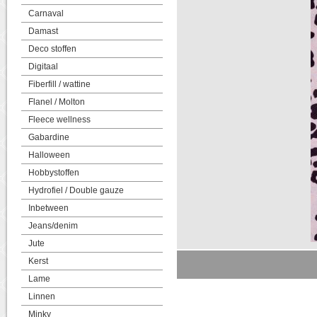
Carnaval
Damast
Deco stoffen
Digitaal
Fiberfill / wattine
Flanel / Molton
Fleece wellness
Gabardine
Halloween
Hobbystoffen
Hydrofiel / Double gauze
Inbetween
Jeans/denim
Jute
Kerst
Lame
Linnen
Minky