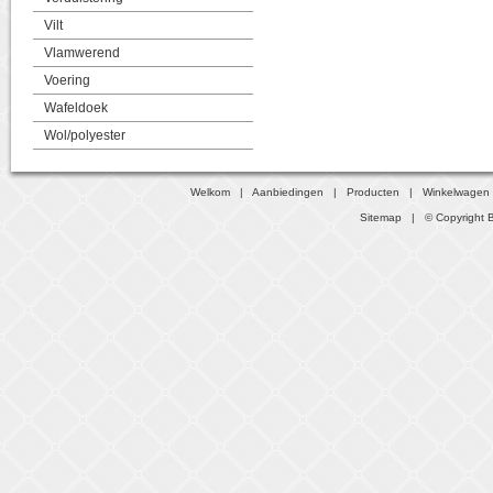
Vilt
Vlamwerend
Voering
Wafeldoek
Wol/polyester
Welkom
|
Aanbiedingen
|
Producten
|
Winkelwagen
Sitemap
| © Copyright B