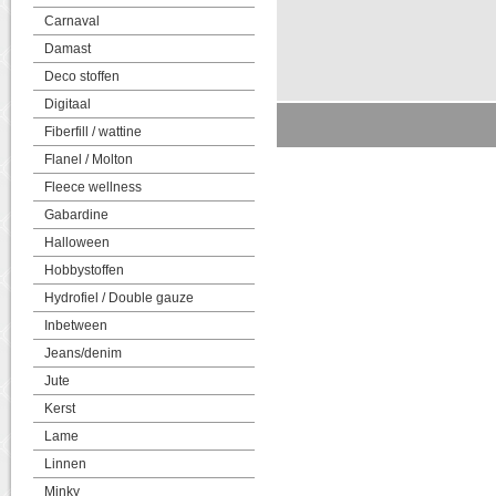
Carnaval
Damast
Deco stoffen
Digitaal
Fiberfill / wattine
Flanel / Molton
Fleece wellness
Gabardine
Halloween
Hobbystoffen
Hydrofiel / Double gauze
Inbetween
Jeans/denim
Jute
Kerst
Lame
Linnen
Minky