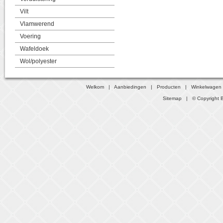
Vilt
Vlamwerend
Voering
Wafeldoek
Wol/polyester
Welkom
|
Aanbiedingen
|
Producten
|
Winkelwagen
Sitemap
| © Copyright B