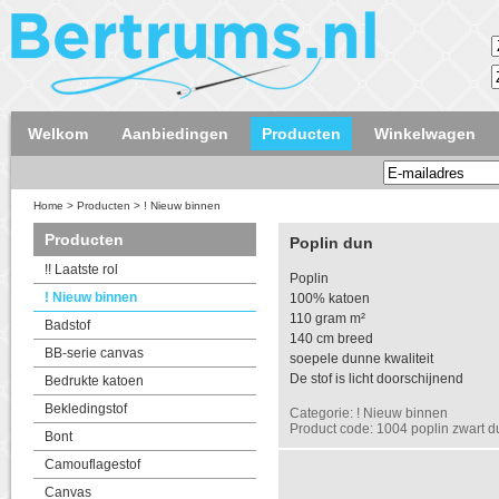
Welkom
Aanbiedingen
Producten
Winkelwagen
Home
>
Producten
>
! Nieuw binnen
Producten
Poplin dun
!! Laatste rol
Poplin
! Nieuw binnen
100% katoen
110 gram m²
Badstof
140 cm breed
BB-serie canvas
soepele dunne kwaliteit
De stof is licht doorschijnend
Bedrukte katoen
Bekledingstof
Categorie: ! Nieuw binnen
Product code: 1004 poplin zwart d
Bont
Camouflagestof
Canvas