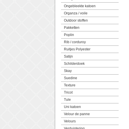
Ongebleekte katoen
Organza / voile
Outdoor stoffen
Pakketten
Poplin
Rib / corduroy
Ruitjes Polyester
Satijn
Schilderdoek
Skay
Suedine
Texture
Tricot
Tule
Uni katoen
Velour de panne
Velours
Verduistering