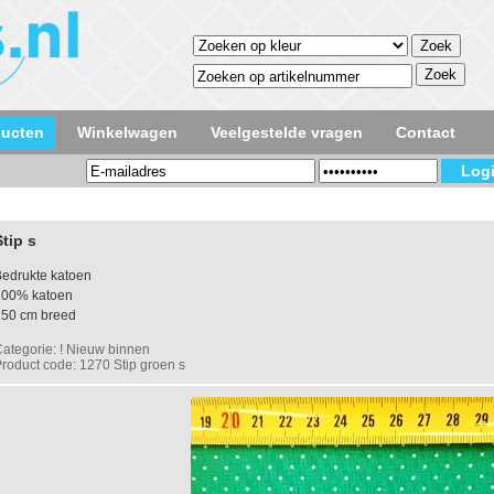
ducten
Winkelwagen
Veelgestelde vragen
Contact
Stip s
edrukte katoen
100% katoen
150 cm breed
ategorie: ! Nieuw binnen
roduct code: 1270 Stip groen s