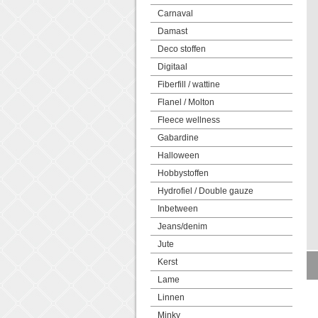
Carnaval
Damast
Deco stoffen
Digitaal
Fiberfill / wattine
Flanel / Molton
Fleece wellness
Gabardine
Halloween
Hobbystoffen
Hydrofiel / Double gauze
Inbetween
Jeans/denim
Jute
Kerst
Lame
Linnen
Minky