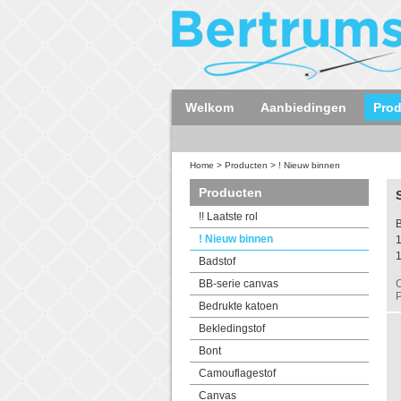
Welkom
Aanbiedingen
Pro
Home
>
Producten
>
! Nieuw binnen
Producten
!! Laatste rol
B
! Nieuw binnen
Badstof
BB-serie canvas
C
P
Bedrukte katoen
Bekledingstof
Bont
Camouflagestof
Canvas