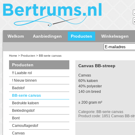
Welkom
Aanbiedingen
Producten
Winkelwagen
Home
>
Producten
>
BB-serie canvas
Producten
Canvas BB-streep
!! Laatste rol
Canvas
! Nieuw binnen
60% katoen
40% polyester
Badstof
140 cm breed
BB-serie canvas
± 200 gram m²
Bedrukte katoen
Bekledingstof
Categorie: BB-serie canvas
Product code: 1851 Canvas BB-st
Bont
Camouflagestof
Canvas