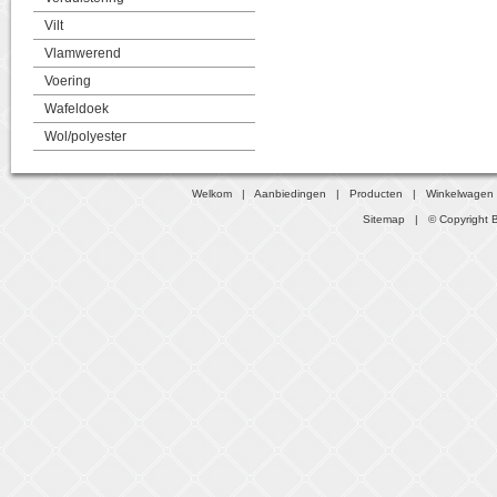
Vilt
Vlamwerend
Voering
Wafeldoek
Wol/polyester
Welkom
|
Aanbiedingen
|
Producten
|
Winkelwagen
Sitemap
| © Copyright B