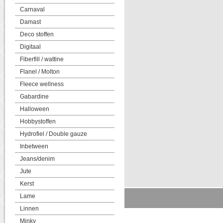
Carnaval
Damast
Deco stoffen
Digitaal
Fiberfill / wattine
Flanel / Molton
Fleece wellness
Gabardine
Halloween
Hobbystoffen
Hydrofiel / Double gauze
Inbetween
Jeans/denim
Jute
Kerst
Lame
Linnen
Minky