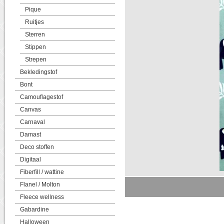
Pique
Ruitjes
Sterren
Stippen
Strepen
Bekledingstof
Bont
Camouflagestof
Canvas
Carnaval
Damast
Deco stoffen
Digitaal
Fiberfill / wattine
Flanel / Molton
Fleece wellness
Gabardine
Halloween