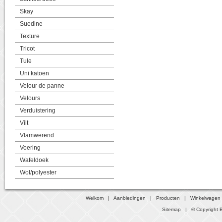
Skay
Suedine
Texture
Tricot
Tule
Uni katoen
Velour de panne
Velours
Verduistering
Vilt
Vlamwerend
Voering
Wafeldoek
Wol/polyester
Welkom
|
Aanbiedingen
|
Producten
|
Winkelwagen
Sitemap
| © Copyright B