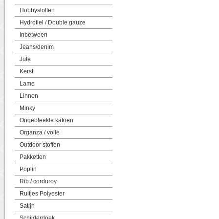
Hobbystoffen
Hydrofiel / Double gauze
Inbetween
Jeans/denim
Jute
Kerst
Lame
Linnen
Minky
Ongebleekte katoen
Organza / voile
Outdoor stoffen
Pakketten
Poplin
Rib / corduroy
Ruitjes Polyester
Satijn
Schilderdoek