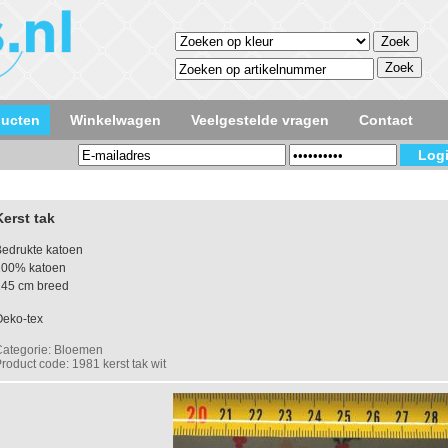
ducten
Winkelwagen
Veelgestelde vragen
Contact
Kerst tak
edrukte katoen
100% katoen
145 cm breed
Oeko-tex
Categorie: Bloemen
roduct code: 1981 kerst tak wit