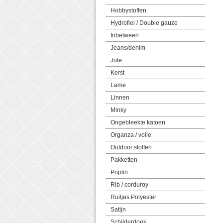
Hobbystoffen
Hydrofiel / Double gauze
Inbetween
Jeans/denim
Jute
Kerst
Lame
Linnen
Minky
Ongebleekte katoen
Organza / voile
Outdoor stoffen
Pakketten
Poplin
Rib / corduroy
Ruitjes Polyester
Satijn
Schilderdoek