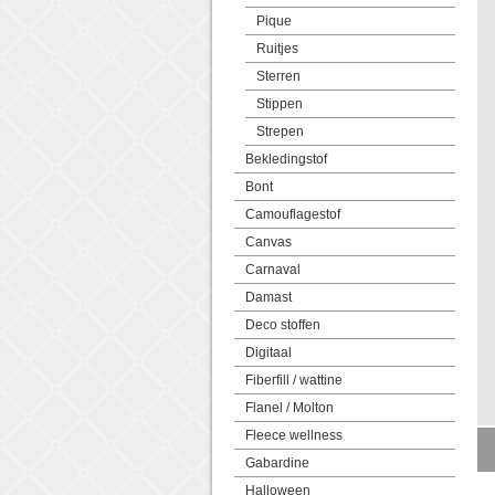
Pique
Ruitjes
Sterren
Stippen
Strepen
Bekledingstof
Bont
Camouflagestof
Canvas
Carnaval
Damast
Deco stoffen
Digitaal
Fiberfill / wattine
Flanel / Molton
Fleece wellness
Gabardine
Halloween