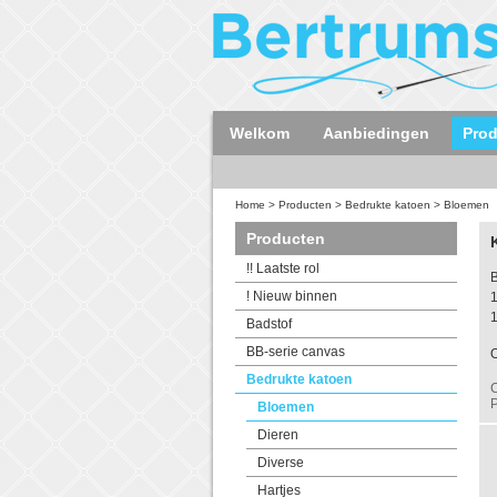
Welkom
Aanbiedingen
Pro
Home
>
Producten
>
Bedrukte katoen
>
Bloemen
Producten
!! Laatste rol
B
! Nieuw binnen
Badstof
BB-serie canvas
Bedrukte katoen
P
Bloemen
Dieren
Diverse
Hartjes