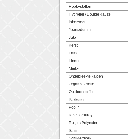
Hobbystoffen
Hydrofiel / Double gauze
Inbetween
Jeans/denim
Jute
Kerst
Lame
Linnen
Minky
Ongebleekte katoen
Organza / voile
Outdoor stoffen
Pakketten
Poplin
Rib / corduroy
Ruitjes Polyester
Satijn
Schilderdoek