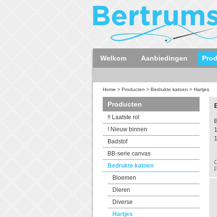
Welkom
Aanbiedingen
Pro
Home
>
Producten
>
Bedrukte katoen
>
Hartjes
Producten
!! Laatste rol
B
! Nieuw binnen
Badstof
BB-serie canvas
C
Bedrukte katoen
P
Bloemen
Dieren
Diverse
Hartjes