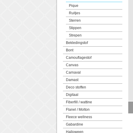
Pique
Ruitjes
Sterren
Stippen
Strepen
Bekledingstof
Bont
Camouflagestof
Canvas
Carnaval
Damast
Deco stoffen
Digitaal
Fiberfill / wattine
Flanel / Molton
Fleece wellness
Gabardine
Halloween