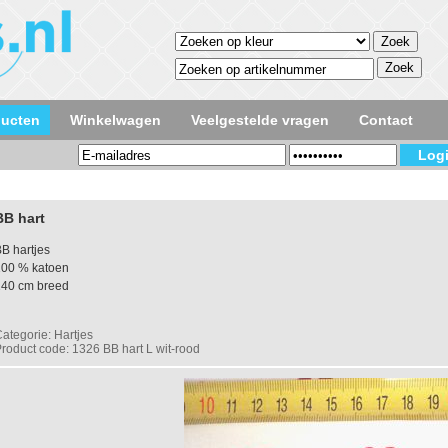
ducten
Winkelwagen
Veelgestelde vragen
Contact
BB hart
B hartjes
100 % katoen
140 cm breed
ategorie: Hartjes
roduct code: 1326 BB hart L wit-rood