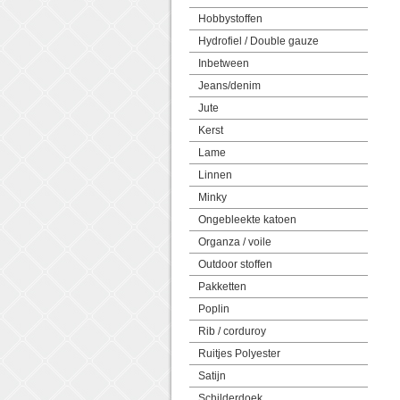
Hobbystoffen
Hydrofiel / Double gauze
Inbetween
Jeans/denim
Jute
Kerst
Lame
Linnen
Minky
Ongebleekte katoen
Organza / voile
Outdoor stoffen
Pakketten
Poplin
Rib / corduroy
Ruitjes Polyester
Satijn
Schilderdoek