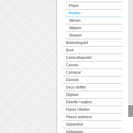
Pique
Ruitjes
Sterren
Stippen
Strepen
Bekledingstof
Bont
Camouflagestof
Canvas
Carnaval
Damast
Deco stoffen
Digitaal
Fiberfill / wattine
Flanel / Molton
Fleece wellness
Gabardine
Halloween