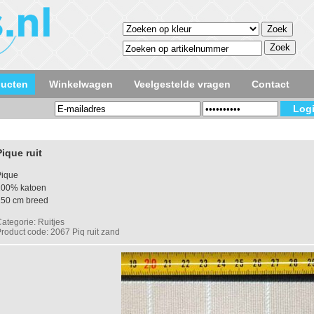
ducten
Winkelwagen
Veelgestelde vragen
Contact
Pique ruit
Pique
100% katoen
150 cm breed
ategorie: Ruitjes
roduct code: 2067 Piq ruit zand