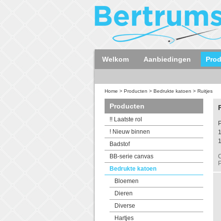
Welkom
Aanbiedingen
Pro
Home
>
Producten
>
Bedrukte katoen
>
Ruitjes
Producten
!! Laatste rol
! Nieuw binnen
Badstof
BB-serie canvas
C
P
Bedrukte katoen
Bloemen
Dieren
Diverse
Hartjes