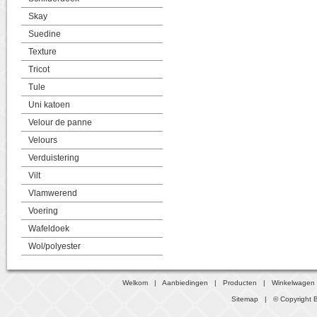
Skay
Suedine
Texture
Tricot
Tule
Uni katoen
Velour de panne
Velours
Verduistering
Vilt
Vlamwerend
Voering
Wafeldoek
Wol/polyester
Welkom
|
Aanbiedingen
|
Producten
|
Winkelwagen
Sitemap
| © Copyright B