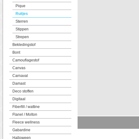
Pique
Ruitjes
Sterren
Stippen
Strepen
Bekledingstof
Bont
Camouflagestof
Canvas
Carnaval
Damast
Deco stoffen
Digitaal
Fiberfill / wattine
Flanel / Molton
Fleece wellness
Gabardine
Halloween