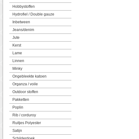
Hobbystoffen
Hydrofiel / Double gauze
Inbetween
Jeans/denim
Jute
Kerst
Lame
Linnen
Minky
Ongebleekte katoen
Organza / voile
Outdoor stoffen
Pakketten
Poplin
Rib / corduroy
Ruitjes Polyester
Satijn
Schilderdoek