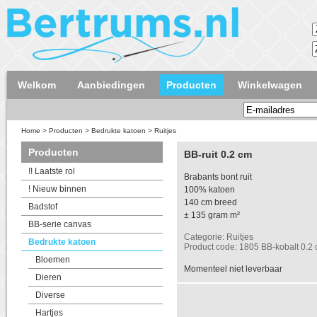
Welkom
Aanbiedingen
Producten
Winkelwagen
Home
>
Producten
>
Bedrukte katoen
>
Ruitjes
Producten
BB-ruit 0.2 cm
!! Laatste rol
Brabants bont ruit
! Nieuw binnen
100% katoen
140 cm breed
Badstof
± 135 gram m²
BB-serie canvas
Categorie: Ruitjes
Bedrukte katoen
Product code: 1805 BB-kobalt 0.2
Bloemen
Momenteel niet leverbaar
Dieren
Diverse
Hartjes