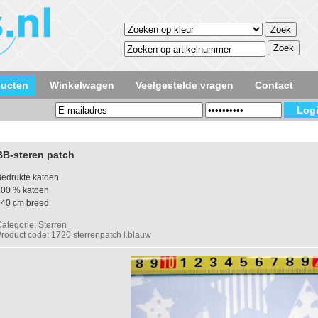
ducten
Winkelwagen
Veelgestelde vragen
Contact
BB-steren patch
edrukte katoen
100 % katoen
140 cm breed
ategorie: Sterren
roduct code: 1720 sterrenpatch l.blauw