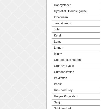
Hobbystoffen
Hydrofiel / Double gauze
Inbetween
Jeans/denim
Jute
Kerst
Lame
Linnen
Minky
Ongebleekte katoen
Organza / voile
Outdoor stoffen
Pakketten
Poplin
Rib / corduroy
Ruitjes Polyester
Satijn
Schilderdoek