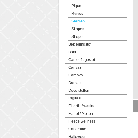
Pique
Ruitjes
Sterren
Stippen
Strepen
Bekledingstof
Bont
Camouflagestof
Canvas
Carnaval
Damast
Deco stoffen
Digitaal
Fiberfill / wattine
Flanel / Molton
Fleece wellness
Gabardine
Halloween