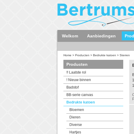
Welkom
Aanbiedingen
Pro
Home
>
Producten
>
Bedrukte katoen
>
Sterren
Producten
!! Laatste rol
B
! Nieuw binnen
Badstof
BB-serie canvas
C
P
Bedrukte katoen
Bloemen
Dieren
Diverse
Hartjes