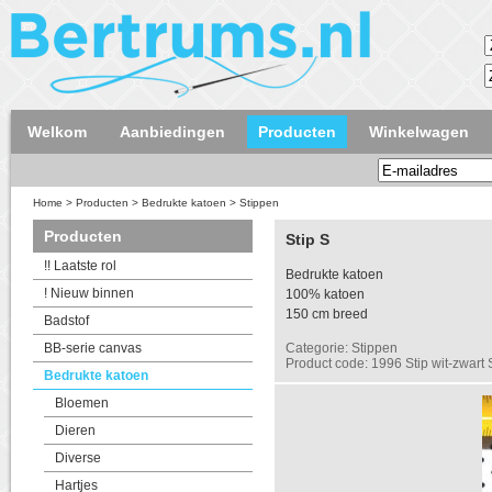
Welkom
Aanbiedingen
Producten
Winkelwagen
Home
>
Producten
>
Bedrukte katoen
>
Stippen
Producten
Stip S
!! Laatste rol
Bedrukte katoen
! Nieuw binnen
100% katoen
150 cm breed
Badstof
BB-serie canvas
Categorie: Stippen
Product code: 1996 Stip wit-zwart 
Bedrukte katoen
Bloemen
Dieren
Diverse
Hartjes