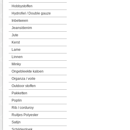
Hobbystoffen
Hydrofiel / Double gauze
Inbetween
Jeans/denim
Jute
Kerst
Lame
Linnen
Minky
Ongebleekte katoen
Organza / voile
Outdoor stoffen
Pakketten
Poplin
Rib / corduroy
Ruitjes Polyester
Satijn
Schilderdoek