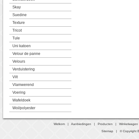
Skay
Suedine
Texture
Tricot
Tule
Uni katoen
Velour de panne
Velours
Verduistering
Vilt
Vlamwerend
Voering
Wafeldoek
Wol/polyester
Welkom
|
Aanbiedingen
|
Producten
|
Winkelwagen
Sitemap
| © Copyright B