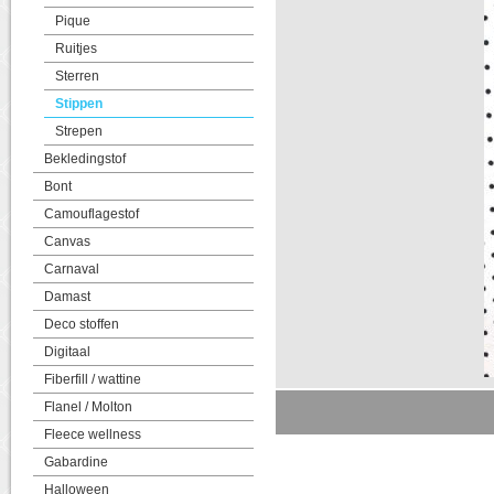
Pique
Ruitjes
Sterren
Stippen
Strepen
Bekledingstof
Bont
Camouflagestof
Canvas
Carnaval
Damast
Deco stoffen
Digitaal
Fiberfill / wattine
Flanel / Molton
Fleece wellness
Gabardine
Halloween