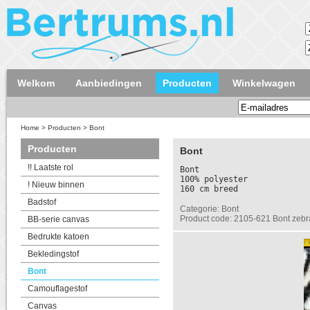
Welkom
Aanbiedingen
Producten
Winkelwagen
Home
>
Producten
>
Bont
Producten
Bont
!! Laatste rol
Bont
100% polyester
! Nieuw binnen
160 cm breed
Badstof
Categorie: Bont
Product code: 2105-621 Bont zebra
BB-serie canvas
Bedrukte katoen
Bekledingstof
Bont
Camouflagestof
Canvas