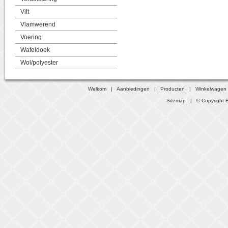
Vilt
Vlamwerend
Voering
Wafeldoek
Wol/polyester
Welkom
|
Aanbiedingen
|
Producten
|
Winkelwagen
Sitemap
| © Copyright B