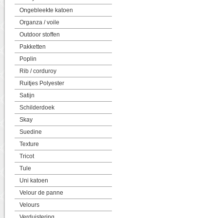
Ongebleekte katoen
Organza / voile
Outdoor stoffen
Pakketten
Poplin
Rib / corduroy
Ruitjes Polyester
Satijn
Schilderdoek
Skay
Suedine
Texture
Tricot
Tule
Uni katoen
Velour de panne
Velours
Verduistering