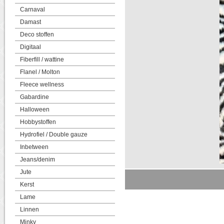
Carnaval
Damast
Deco stoffen
Digitaal
Fiberfill / wattine
Flanel / Molton
Fleece wellness
Gabardine
Halloween
Hobbystoffen
Hydrofiel / Double gauze
Inbetween
Jeans/denim
Jute
Kerst
Lame
Linnen
Minky