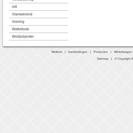
Vilt
Vlamwerend
Voering
Wafeldoek
Wol/polyester
Welkom
|
Aanbiedingen
|
Producten
|
Winkelwagen
Sitemap
| © Copyright B