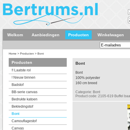
Welkom
Aanbiedingen
Producten
Winkelwagen
Home
>
Producten
>
Bont
Producten
Bont
!! Laatste rol
Bont
! Nieuw binnen
100% polyester
160 cm breed
Badstof
BB-serie canvas
Categorie: Bont
Product code: 2105-619 Buffel baa
Bedrukte katoen
Bekledingstof
Bont
Camouflagestof
Canvas