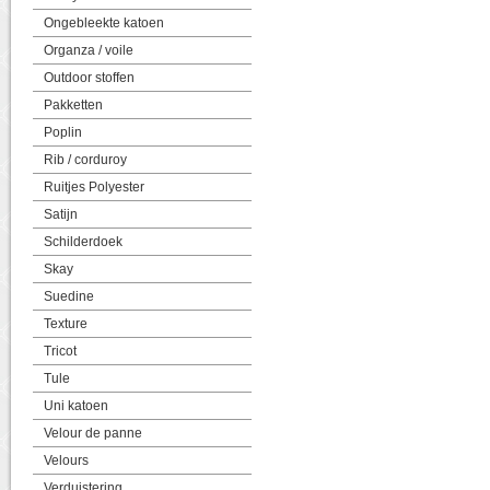
Ongebleekte katoen
Organza / voile
Outdoor stoffen
Pakketten
Poplin
Rib / corduroy
Ruitjes Polyester
Satijn
Schilderdoek
Skay
Suedine
Texture
Tricot
Tule
Uni katoen
Velour de panne
Velours
Verduistering