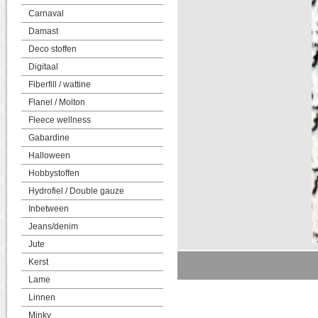
Carnaval
Damast
Deco stoffen
Digitaal
Fiberfill / wattine
Flanel / Molton
Fleece wellness
Gabardine
Halloween
Hobbystoffen
Hydrofiel / Double gauze
Inbetween
Jeans/denim
Jute
Kerst
Lame
Linnen
Minky