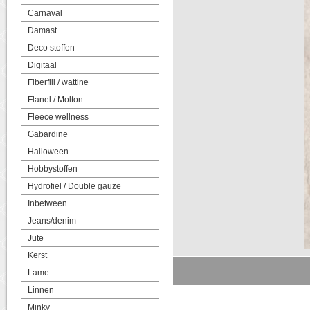
Carnaval
Damast
Deco stoffen
Digitaal
Fiberfill / wattine
Flanel / Molton
Fleece wellness
Gabardine
Halloween
Hobbystoffen
Hydrofiel / Double gauze
Inbetween
Jeans/denim
Jute
Kerst
Lame
Linnen
Minky