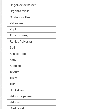
Ongebleekte katoen
Organza / voile
Outdoor stoffen
Pakketten
Poplin
Rib / corduroy
Ruitjes Polyester
Satijn
Schilderdoek
Skay
Suedine
Texture
Tricot
Tule
Uni katoen
Velour de panne
Velours
Verduistering