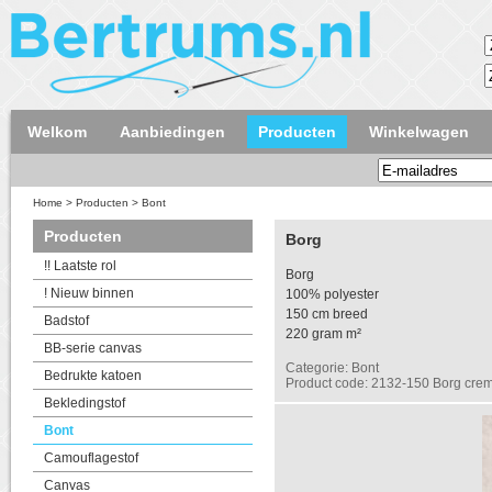
Welkom
Aanbiedingen
Producten
Winkelwagen
Home
>
Producten
>
Bont
Producten
Borg
!! Laatste rol
Borg
! Nieuw binnen
100% polyester
150 cm breed
Badstof
220 gram m²
BB-serie canvas
Categorie: Bont
Bedrukte katoen
Product code: 2132-150 Borg cre
Bekledingstof
Bont
Camouflagestof
Canvas