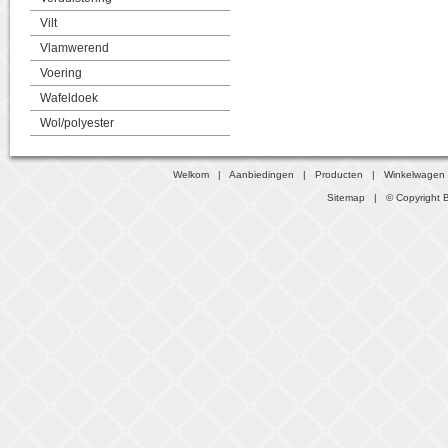
Vilt
Vlamwerend
Voering
Wafeldoek
Wol/polyester
Welkom
|
Aanbiedingen
|
Producten
|
Winkelwagen
Sitemap
| © Copyright B