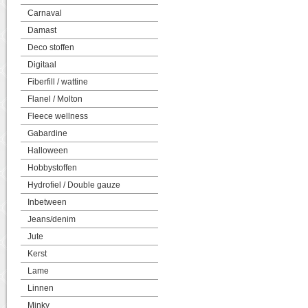
Carnaval
Damast
Deco stoffen
Digitaal
Fiberfill / wattine
Flanel / Molton
Fleece wellness
Gabardine
Halloween
Hobbystoffen
Hydrofiel / Double gauze
Inbetween
Jeans/denim
Jute
Kerst
Lame
Linnen
Minky