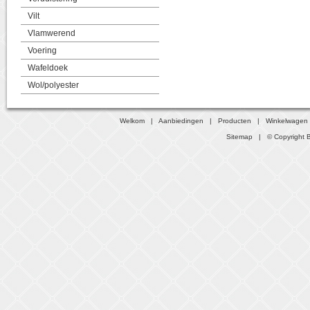
Vilt
Vlamwerend
Voering
Wafeldoek
Wol/polyester
Welkom
|
Aanbiedingen
|
Producten
|
Winkelwagen
Sitemap
| © Copyright B