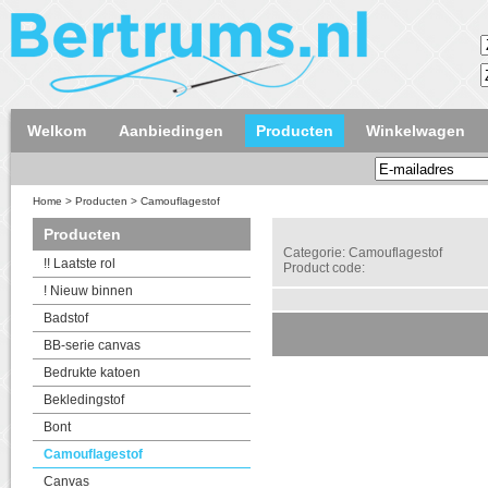
Welkom
Aanbiedingen
Producten
Winkelwagen
Home
>
Producten
>
Camouflagestof
Producten
Categorie: Camouflagestof
!! Laatste rol
Product code:
! Nieuw binnen
Badstof
BB-serie canvas
Bedrukte katoen
Bekledingstof
Bont
Camouflagestof
Canvas