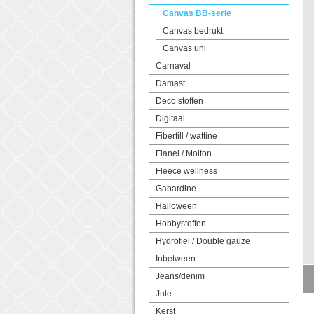
Canvas BB-serie
Canvas bedrukt
Canvas uni
Carnaval
Damast
Deco stoffen
Digitaal
Fiberfill / wattine
Flanel / Molton
Fleece wellness
Gabardine
Halloween
Hobbystoffen
Hydrofiel / Double gauze
Inbetween
Jeans/denim
Jute
Kerst