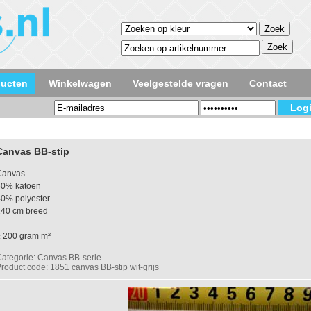
ducten
Winkelwagen
Veelgestelde vragen
Contact
Canvas BB-stip
Canvas
60% katoen
0% polyester
140 cm breed
± 200 gram m²
ategorie: Canvas BB-serie
roduct code: 1851 canvas BB-stip wit-grijs