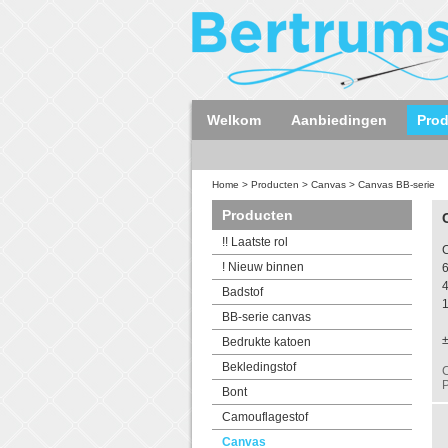
Welkom
Aanbiedingen
Pro
Home
>
Producten
>
Canvas
>
Canvas BB-serie
Producten
!! Laatste rol
! Nieuw binnen
4
Badstof
BB-serie canvas
Bedrukte katoen
Bekledingstof
C
P
Bont
Camouflagestof
Canvas