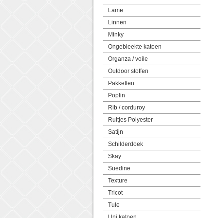
Lame
Linnen
Minky
Ongebleekte katoen
Organza / voile
Outdoor stoffen
Pakketten
Poplin
Rib / corduroy
Ruitjes Polyester
Satijn
Schilderdoek
Skay
Suedine
Texture
Tricot
Tule
Uni katoen