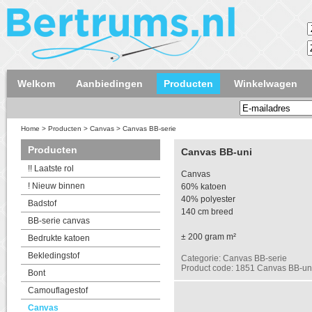
Welkom
Aanbiedingen
Producten
Winkelwagen
Home
>
Producten
>
Canvas
>
Canvas BB-serie
Producten
Canvas BB-uni
!! Laatste rol
Canvas
! Nieuw binnen
60% katoen
40% polyester
Badstof
140 cm breed
BB-serie canvas
± 200 gram m²
Bedrukte katoen
Bekledingstof
Categorie: Canvas BB-serie
Product code: 1851 Canvas BB-uni
Bont
Camouflagestof
Canvas