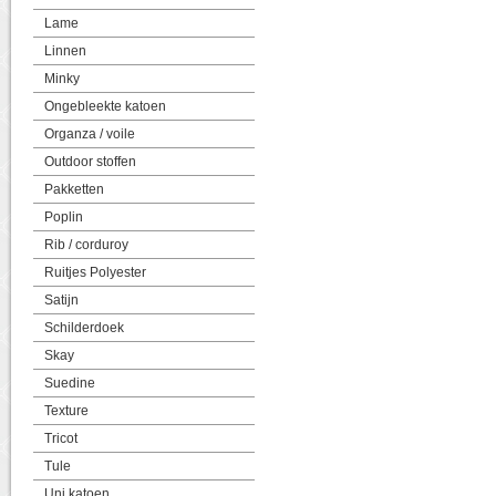
Lame
Linnen
Minky
Ongebleekte katoen
Organza / voile
Outdoor stoffen
Pakketten
Poplin
Rib / corduroy
Ruitjes Polyester
Satijn
Schilderdoek
Skay
Suedine
Texture
Tricot
Tule
Uni katoen