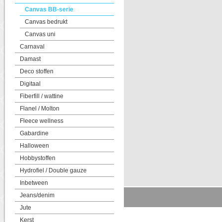
Canvas BB-serie
Canvas bedrukt
Canvas uni
Carnaval
Damast
Deco stoffen
Digitaal
Fiberfill / wattine
Flanel / Molton
Fleece wellness
Gabardine
Halloween
Hobbystoffen
Hydrofiel / Double gauze
Inbetween
Jeans/denim
Jute
Kerst