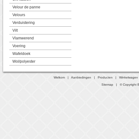
Velour de panne
Velours
Verduistering
Vilt
Vlamwerend
Voering
Wafeldoek
Wol/polyester
Welkom
|
Aanbiedingen
|
Producten
|
Winkelwagen
Sitemap
| © Copyright B