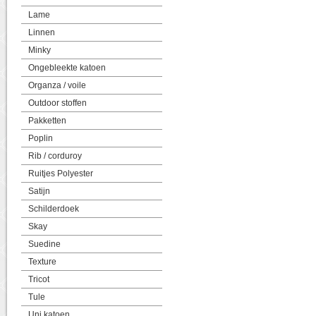
Lame
Linnen
Minky
Ongebleekte katoen
Organza / voile
Outdoor stoffen
Pakketten
Poplin
Rib / corduroy
Ruitjes Polyester
Satijn
Schilderdoek
Skay
Suedine
Texture
Tricot
Tule
Uni katoen