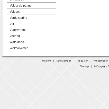
Velour de panne
Velours
Verduistering
Vilt
Vlamwerend
Voering
Wafeldoek
Wol/polyester
Welkom
|
Aanbiedingen
|
Producten
|
Winkelwagen
Sitemap
| © Copyright B