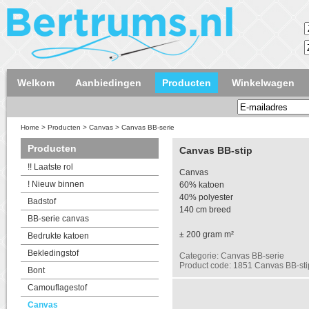
Welkom
Aanbiedingen
Producten
Winkelwagen
Home
>
Producten
>
Canvas
>
Canvas BB-serie
Producten
Canvas BB-stip
!! Laatste rol
Canvas
! Nieuw binnen
60% katoen
40% polyester
Badstof
140 cm breed
BB-serie canvas
± 200 gram m²
Bedrukte katoen
Bekledingstof
Categorie: Canvas BB-serie
Product code: 1851 Canvas BB-sti
Bont
Camouflagestof
Canvas