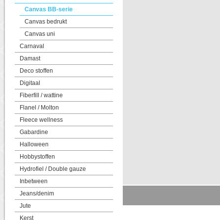
Canvas BB-serie
Canvas bedrukt
Canvas uni
Carnaval
Damast
Deco stoffen
Digitaal
Fiberfill / wattine
Flanel / Molton
Fleece wellness
Gabardine
Halloween
Hobbystoffen
Hydrofiel / Double gauze
Inbetween
Jeans/denim
Jute
Kerst