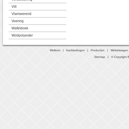
Vilt
Vlamwerend
Voering
Wafeldoek
Wol/polyester
Welkom
|
Aanbiedingen
|
Producten
|
Winkelwagen
Sitemap
| © Copyright B