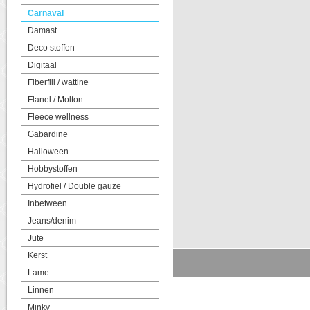
Carnaval
Damast
Deco stoffen
Digitaal
Fiberfill / wattine
Flanel / Molton
Fleece wellness
Gabardine
Halloween
Hobbystoffen
Hydrofiel / Double gauze
Inbetween
Jeans/denim
Jute
Kerst
Lame
Linnen
Minky