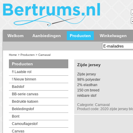
Welkom
Aanbiedingen
Producten
Winkelwagen
Home
>
Producten
>
Carnaval
Producten
Zijde jersey
!! Laatste rol
Zijde jersey
! Nieuw binnen
98% polyester
2% elasthan
Badstof
150 cm breed
BB-serie canvas
rekbare stof
Bedrukte katoen
Categorie: Carnaval
Bekledingstof
Product code: 2020 zijde jersey bl
Bont
Camouflagestof
Canvas