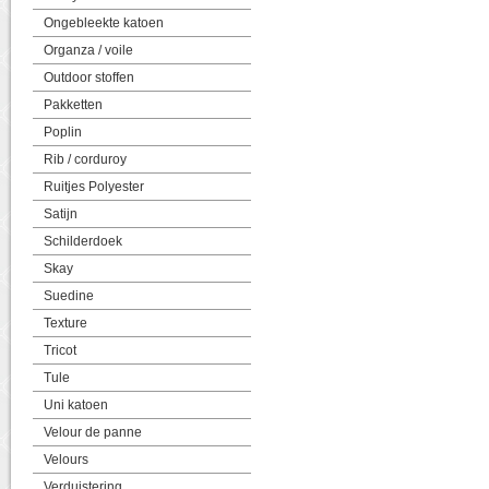
Ongebleekte katoen
Organza / voile
Outdoor stoffen
Pakketten
Poplin
Rib / corduroy
Ruitjes Polyester
Satijn
Schilderdoek
Skay
Suedine
Texture
Tricot
Tule
Uni katoen
Velour de panne
Velours
Verduistering