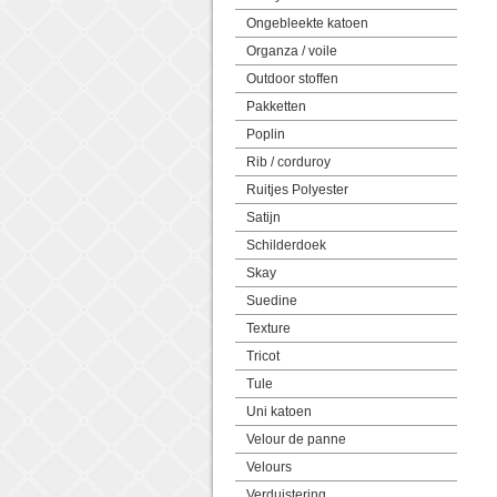
Ongebleekte katoen
Organza / voile
Outdoor stoffen
Pakketten
Poplin
Rib / corduroy
Ruitjes Polyester
Satijn
Schilderdoek
Skay
Suedine
Texture
Tricot
Tule
Uni katoen
Velour de panne
Velours
Verduistering