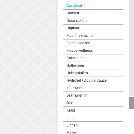
Carnaval
Damast
Deco stoffen
Digitaal
Fiberfill / wattine
Flanel / Molton
Fleece wellness
Gabardine
Halloween
Hobbystoffen
Hydrofiel / Double gauze
Inbetween
Jeans/denim
Jute
Kerst
Lame
Linnen
Minky