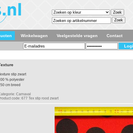
ducten
Winkelwagen
Veelgestelde vragen
Contact
Texture
exture stip zwart
00 % polyester
150 cm breed
ategorie: Carnaval
roduct code: 677 Tex stip rood zwart