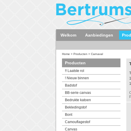
Welkom
Aanbiedingen
Pro
Home
>
Producten
>
Carnaval
Producten
!! Laatste rol
T
! Nieuw binnen
1
Badstof
BB-serie canvas
C
P
Bedrukte katoen
Bekledingstof
Bont
Camouflagestof
Canvas