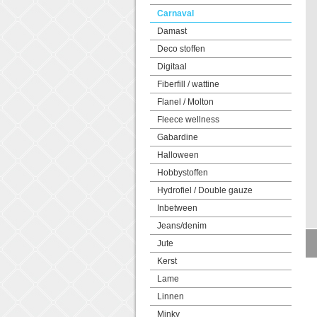
Carnaval
Damast
Deco stoffen
Digitaal
Fiberfill / wattine
Flanel / Molton
Fleece wellness
Gabardine
Halloween
Hobbystoffen
Hydrofiel / Double gauze
Inbetween
Jeans/denim
Jute
Kerst
Lame
Linnen
Minky