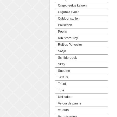
Ongebleekte katoen
Organza / voile
Outdoor stoffen
Pakketten
Poplin
Rib / corduroy
Ruitjes Polyester
Satijn
Schilderdoek
Skay
Suedine
Texture
Tricot
Tule
Uni katoen
Velour de panne
Velours
Verduistering