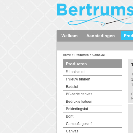
Welkom
Aanbiedingen
Pro
Home
>
Producten
>
Carnaval
Producten
!! Laatste rol
T
! Nieuw binnen
Badstof
BB-serie canvas
C
P
Bedrukte katoen
Bekledingstof
Bont
Camouflagestof
Canvas