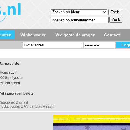
ducten
Winkelwagen
Veelgestelde vragen
Contact
Damast Bel
ware satijn
100% polyester
150 cm breed
et ingeweven bel/ster
ategorie: Damast
roduct code: DAM bel blauw satijn