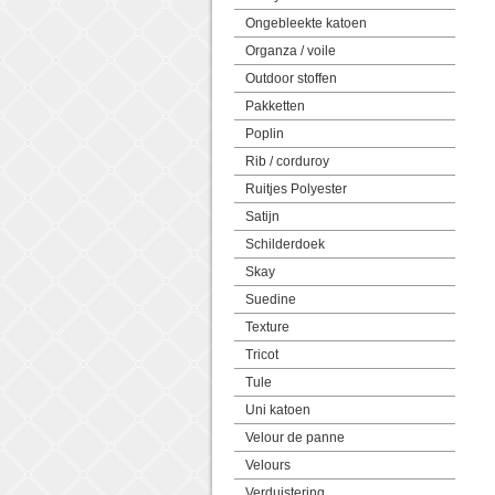
Ongebleekte katoen
Organza / voile
Outdoor stoffen
Pakketten
Poplin
Rib / corduroy
Ruitjes Polyester
Satijn
Schilderdoek
Skay
Suedine
Texture
Tricot
Tule
Uni katoen
Velour de panne
Velours
Verduistering