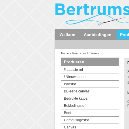
Welkom
Aanbiedingen
Pro
Home
>
Producten
>
Damast
Producten
!! Laatste rol
Z
! Nieuw binnen
Badstof
BB-serie canvas
M
Bedrukte katoen
C
Bekledingstof
P
Bont
Camouflagestof
Canvas