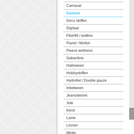
Carnaval
Damast
Deco stoffen
Digitaal
Fiberfill / wattine
Flanel / Molton
Fleece wellness
Gabardine
Halloween
Hobbystoffen
Hydrofiel / Double gauze
Inbetween
Jeans/denim
Jute
Kerst
Lame
Linnen
Minky