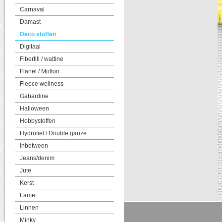
Carnaval
Damast
Deco stoffen
Digitaal
Fiberfill / wattine
Flanel / Molton
Fleece wellness
Gabardine
Halloween
Hobbystoffen
Hydrofiel / Double gauze
Inbetween
Jeans/denim
Jute
Kerst
Lame
Linnen
Minky