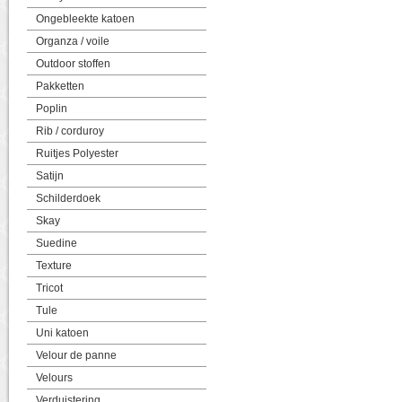
Ongebleekte katoen
Organza / voile
Outdoor stoffen
Pakketten
Poplin
Rib / corduroy
Ruitjes Polyester
Satijn
Schilderdoek
Skay
Suedine
Texture
Tricot
Tule
Uni katoen
Velour de panne
Velours
Verduistering