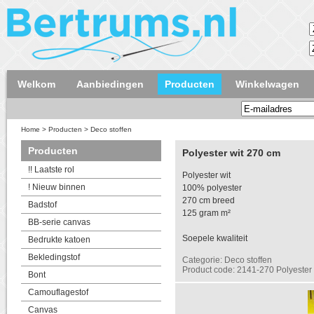
Welkom
Aanbiedingen
Producten
Winkelwagen
Home
>
Producten
>
Deco stoffen
Producten
Polyester wit 270 cm
!! Laatste rol
Polyester wit
! Nieuw binnen
100% polyester
270 cm breed
Badstof
125 gram m²
BB-serie canvas
Soepele kwaliteit
Bedrukte katoen
Bekledingstof
Categorie: Deco stoffen
Product code: 2141-270 Polyester 
Bont
Camouflagestof
Canvas