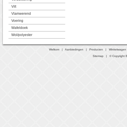
Vilt
Vlamwerend
Voering
Wafeldoek
Wol/polyester
Welkom
|
Aanbiedingen
|
Producten
|
Winkelwagen
Sitemap
| © Copyright B