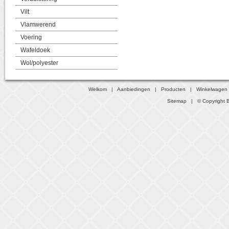
Vilt
Vlamwerend
Voering
Wafeldoek
Wol/polyester
Welkom
|
Aanbiedingen
|
Producten
|
Winkelwagen
Sitemap
| © Copyright B