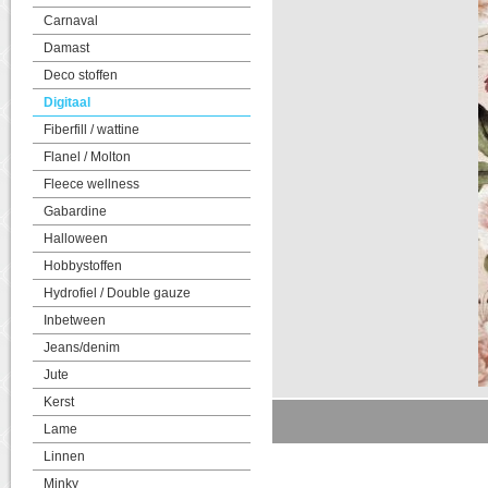
Carnaval
Damast
Deco stoffen
Digitaal
Fiberfill / wattine
Flanel / Molton
Fleece wellness
Gabardine
Halloween
Hobbystoffen
Hydrofiel / Double gauze
Inbetween
Jeans/denim
Jute
Kerst
Lame
Linnen
Minky