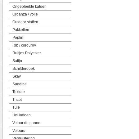
Ongebleekte katoen
Organza / voile
Outdoor stoffen
Pakketten
Poplin
Rib / corduroy
Ruitjes Polyester
Satijn
Schilderdoek
Skay
Suedine
Texture
Tricot
Tule
Uni katoen
Velour de panne
Velours
Verduistering