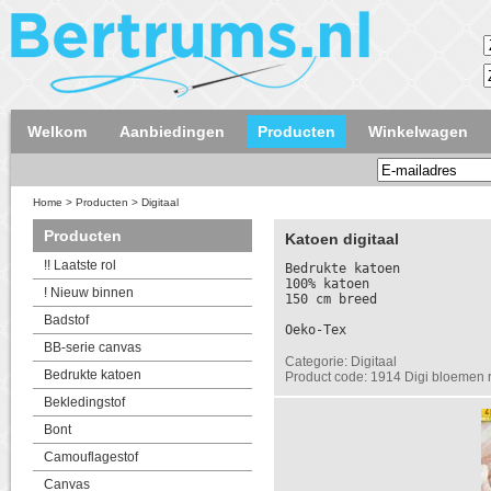
Welkom
Aanbiedingen
Producten
Winkelwagen
Home
>
Producten
>
Digitaal
Producten
Katoen digitaal
!! Laatste rol
Bedrukte katoen
100% katoen
! Nieuw binnen
150 cm breed
Badstof
Oeko-Tex
BB-serie canvas
Categorie: Digitaal
Bedrukte katoen
Product code: 1914 Digi bloemen 
Bekledingstof
Bont
Camouflagestof
Canvas