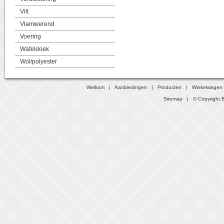
Vilt
Vlamwerend
Voering
Wafeldoek
Wol/polyester
Welkom
|
Aanbiedingen
|
Producten
|
Winkelwagen
Sitemap
| © Copyright B