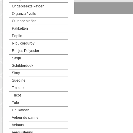
Ongebleekte katoen
Organza / voile
Outdoor stoffen
Pakketten
Poplin
Rib / corduroy
Ruitjes Polyester
Satijn
Schilderdoek
Skay
Suedine
Texture
Tricot
Tule
Uni katoen
Velour de panne
Velours
Verduistering