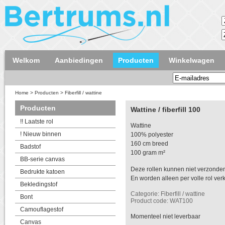
Welkom
Aanbiedingen
Producten
Winkelwagen
Home
>
Producten
>
Fiberfill / wattine
Producten
Wattine / fiberfill 100
!! Laatste rol
Wattine
! Nieuw binnen
100% polyester
160 cm breed
Badstof
100 gram m²
BB-serie canvas
Deze rollen kunnen niet verzonde
Bedrukte katoen
En worden alleen per volle rol ver
Bekledingstof
Categorie: Fiberfill / wattine
Bont
Product code: WAT100
Camouflagestof
Momenteel niet leverbaar
Canvas