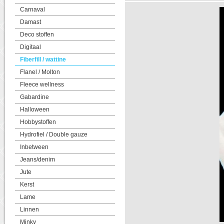
Carnaval
Damast
Deco stoffen
Digitaal
Fiberfill / wattine
Flanel / Molton
Fleece wellness
Gabardine
Halloween
Hobbystoffen
Hydrofiel / Double gauze
Inbetween
Jeans/denim
Jute
Kerst
Lame
Linnen
Minky