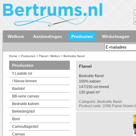
Welkom
Aanbiedingen
Producten
Winkelwagen
Home
>
Producten
>
Flanel / Molton
>
Bedrukte flanel
Producten
Flanel
!! Laatste rol
Bedrukte flanel
! Nieuw binnen
100% katoen
147/150 cm breed
Badstof
150 gram m²
BB-serie canvas
Categorie: Bedrukte flanel
Bedrukte katoen
Product code: 2098 Flanel bloem 
Bekledingstof
Bont
Camouflagestof
Canvas