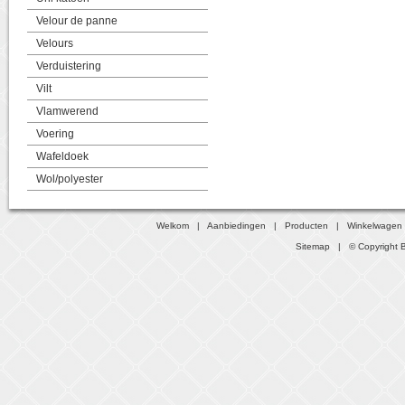
Velour de panne
Velours
Verduistering
Vilt
Vlamwerend
Voering
Wafeldoek
Wol/polyester
Welkom
|
Aanbiedingen
|
Producten
|
Winkelwagen
Sitemap
| © Copyright B