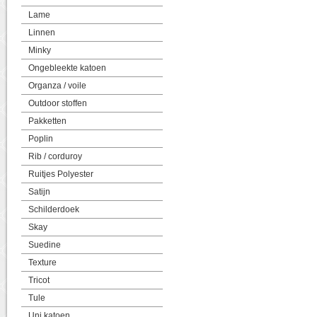
Lame
Linnen
Minky
Ongebleekte katoen
Organza / voile
Outdoor stoffen
Pakketten
Poplin
Rib / corduroy
Ruitjes Polyester
Satijn
Schilderdoek
Skay
Suedine
Texture
Tricot
Tule
Uni katoen