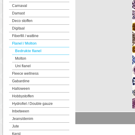
Carnaval
Damast
Deco stoffen
Digitaal
Fiberfill / wattine
Flanel / Molton
Bedrukte flanel
Molton
Uni flanel
Fleece wellness
Gabardine
Halloween
Hobbystoffen
Hydrofiel / Double gauze
Inbetween
Jeans/denim
Jute
Kerst