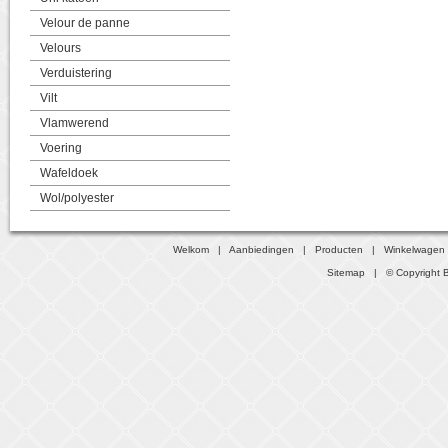
Velour de panne
Velours
Verduistering
Vilt
Vlamwerend
Voering
Wafeldoek
Wol/polyester
Welkom
|
Aanbiedingen
|
Producten
|
Winkelwagen
Sitemap
| © Copyright B