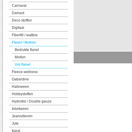
Carnaval
Damast
Deco stoffen
Digitaal
Fiberfill / wattine
Flanel / Molton
Bedrukte flanel
Molton
Uni flanel
Fleece wellness
Gabardine
Halloween
Hobbystoffen
Hydrofiel / Double gauze
Inbetween
Jeans/denim
Jute
Kerst