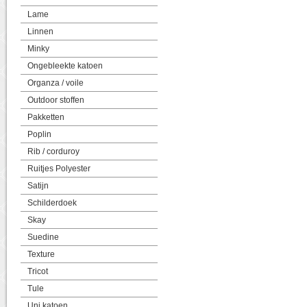
Lame
Linnen
Minky
Ongebleekte katoen
Organza / voile
Outdoor stoffen
Pakketten
Poplin
Rib / corduroy
Ruitjes Polyester
Satijn
Schilderdoek
Skay
Suedine
Texture
Tricot
Tule
Uni katoen