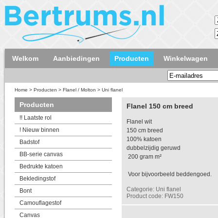
Welkom
Aanbiedingen
Producten
Winkelwagen
Home
>
Producten
>
Flanel / Molton
>
Uni flanel
Producten
Flanel 150 cm breed
!! Laatste rol
Flanel wit
! Nieuw binnen
150 cm breed
100% katoen
Badstof
dubbelzijdig geruwd
BB-serie canvas
200 gram m²
Bedrukte katoen
Voor bijvoorbeeld beddengoed.
Bekledingstof
Categorie: Uni flanel
Bont
Product code: FW150
Camouflagestof
Canvas