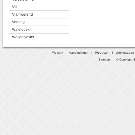
Vilt
Vlamwerend
Voering
Wafeldoek
Wol/polyester
Welkom
|
Aanbiedingen
|
Producten
|
Winkelwagen
Sitemap
| © Copyright B