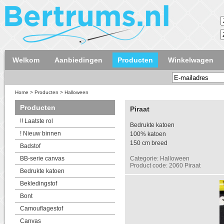
Welkom
Aanbiedingen
Producten
Winkelwagen
Home
>
Producten
>
Halloween
Producten
Piraat
!! Laatste rol
Bedrukte katoen
! Nieuw binnen
100% katoen
150 cm breed
Badstof
BB-serie canvas
Categorie: Halloween
Product code: 2060 Piraat
Bedrukte katoen
Bekledingstof
Bont
Camouflagestof
Canvas