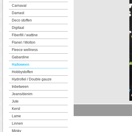
Carnaval
Damast
Deco stoffen
Digitaal
Fiberfill / wattine
Flanel / Molton
Fleece wellness
Gabardine
Halloween
Hobbystoffen
Hydrofiel / Double gauze
Inbetween
Jeans/denim
Jute
Kerst
Lame
Linnen
Minky