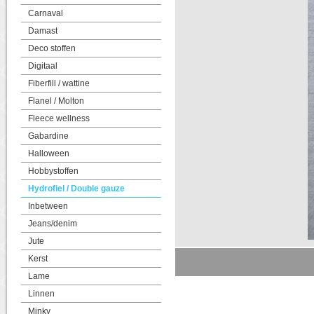
Carnaval
Damast
Deco stoffen
Digitaal
Fiberfill / wattine
Flanel / Molton
Fleece wellness
Gabardine
Halloween
Hobbystoffen
Hydrofiel / Double gauze
Inbetween
Jeans/denim
Jute
Kerst
Lame
Linnen
Minky