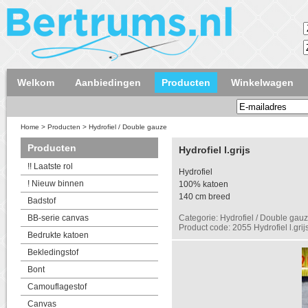
Welkom
Aanbiedingen
Producten
Winkelwagen
Home
>
Producten
>
Hydrofiel / Double gauze
Producten
Hydrofiel l.grijs
!! Laatste rol
Hydrofiel
! Nieuw binnen
100% katoen
140 cm breed
Badstof
BB-serie canvas
Categorie: Hydrofiel / Double gau
Product code: 2055 Hydrofiel l.grij
Bedrukte katoen
Bekledingstof
Bont
Camouflagestof
Canvas