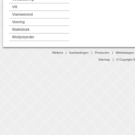
Vilt
Vlamwerend
Voering
Wafeldoek
Wol/polyester
Welkom
|
Aanbiedingen
|
Producten
|
Winkelwagen
Sitemap
| © Copyright B