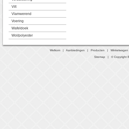
Vilt
Vlamwerend
Voering
Wafeldoek
Wol/polyester
Welkom
|
Aanbiedingen
|
Producten
|
Winkelwagen
Sitemap
| © Copyright B