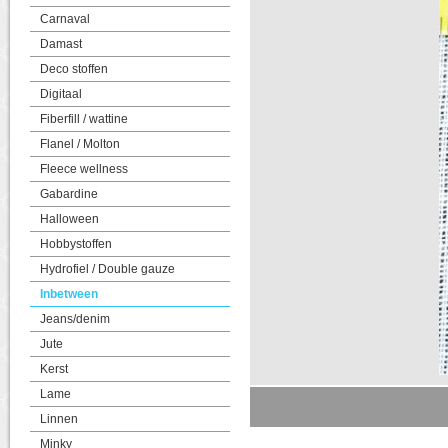
Carnaval
Damast
Deco stoffen
Digitaal
Fiberfill / wattine
Flanel / Molton
Fleece wellness
Gabardine
Halloween
Hobbystoffen
Hydrofiel / Double gauze
Inbetween
Jeans/denim
Jute
Kerst
Lame
Linnen
Minky