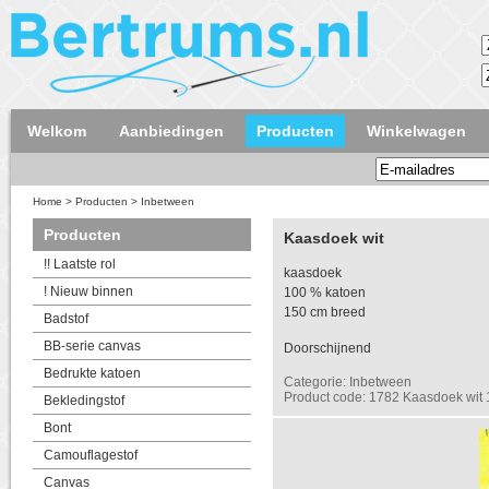
Welkom
Aanbiedingen
Producten
Winkelwagen
Home
>
Producten
>
Inbetween
Producten
Kaasdoek wit
!! Laatste rol
kaasdoek
! Nieuw binnen
100 % katoen
150 cm breed
Badstof
BB-serie canvas
Doorschijnend
Bedrukte katoen
Categorie: Inbetween
Product code: 1782 Kaasdoek wit
Bekledingstof
Bont
Camouflagestof
Canvas