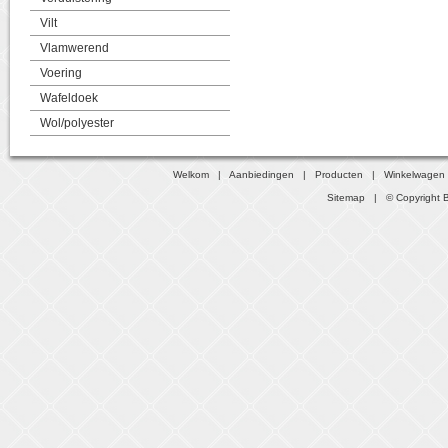
Vilt
Vlamwerend
Voering
Wafeldoek
Wol/polyester
Welkom
|
Aanbiedingen
|
Producten
|
Winkelwagen
Sitemap
| © Copyright B