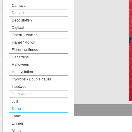
Carnaval
Damast
Deco stoffen
Digitaal
Fiberfill / wattine
Flanel / Molton
Fleece wellness
Gabardine
Halloween
Hobbystoffen
Hydrofiel / Double gauze
Inbetween
Jeans/denim
Jute
Kerst
Lame
Linnen
Minky