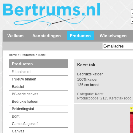
Welkom
Aanbiedingen
Producten
Winkelwagen
Home
>
Producten
>
Kerst
Producten
Kerst tak
!! Laatste rol
Bedrukte katoen
! Nieuw binnen
100% katoen
135 cm breed
Badstof
BB-serie canvas
Categorie: Kerst
Product code: 2115 Kerst tak rood 
Bedrukte katoen
Bekledingstof
Bont
Camouflagestof
Canvas