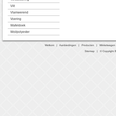
Vilt
Vlamwerend
Voering
Wafeldoek
Wol/polyester
Welkom
|
Aanbiedingen
|
Producten
|
Winkelwagen
Sitemap
| © Copyright B