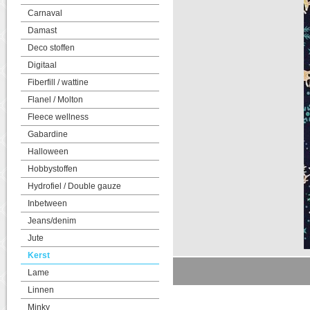
Carnaval
Damast
Deco stoffen
Digitaal
Fiberfill / wattine
Flanel / Molton
Fleece wellness
Gabardine
Halloween
Hobbystoffen
Hydrofiel / Double gauze
Inbetween
Jeans/denim
Jute
Kerst
Lame
Linnen
Minky