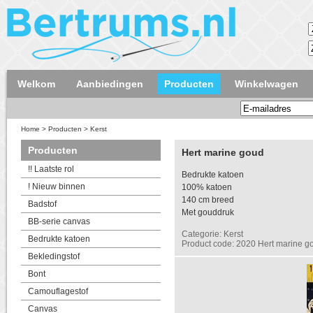
Welkom
Aanbiedingen
Producten
Winkelwagen
Home
>
Producten
>
Kerst
Producten
Hert marine goud
!! Laatste rol
Bedrukte katoen
! Nieuw binnen
100% katoen
140 cm breed
Badstof
Met gouddruk
BB-serie canvas
Categorie: Kerst
Bedrukte katoen
Product code: 2020 Hert marine g
Bekledingstof
Bont
Camouflagestof
Canvas