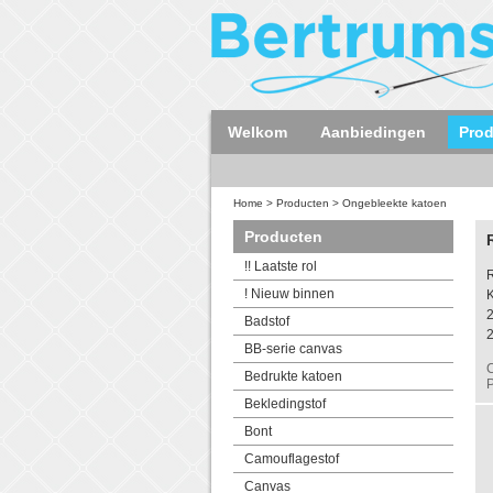
Welkom
Aanbiedingen
Pro
Home
>
Producten
>
Ongebleekte katoen
Producten
!! Laatste rol
! Nieuw binnen
K
Badstof
BB-serie canvas
C
Bedrukte katoen
P
Bekledingstof
Bont
Camouflagestof
Canvas