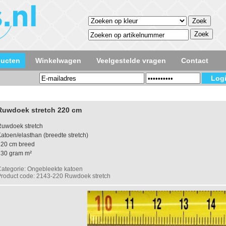
ducten
Winkelwagen
Veelgestelde vragen
Contact
Ruwdoek stretch 220 cm
Ruwdoek stretch
atoen/elasthan (breedte stretch)
220 cm breed
230 gram m²
ategorie: Ongebleekte katoen
roduct code: 2143-220 Ruwdoek stretch