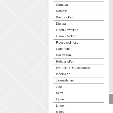
Carnaval
Damast
Deco stoffen
Digitaal
Fiberfill / wattine
Flanel / Molton
Fleece wellness
Gabardine
Halloween
Hobbystoffen
Hydrofiel / Double gauze
Inbetween
Jeans/denim
Jute
Kerst
Lame
Linnen
Minky