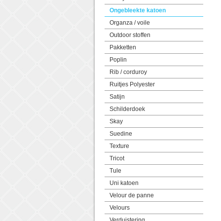
Ongebleekte katoen
Organza / voile
Outdoor stoffen
Pakketten
Poplin
Rib / corduroy
Ruitjes Polyester
Satijn
Schilderdoek
Skay
Suedine
Texture
Tricot
Tule
Uni katoen
Velour de panne
Velours
Verduistering