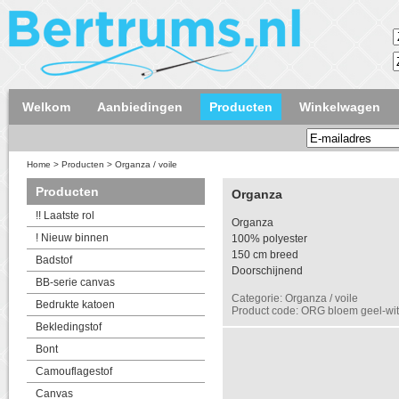
Welkom
Aanbiedingen
Producten
Winkelwagen
Home
>
Producten
>
Organza / voile
Producten
Organza
!! Laatste rol
Organza
! Nieuw binnen
100% polyester
150 cm breed
Badstof
Doorschijnend
BB-serie canvas
Categorie: Organza / voile
Bedrukte katoen
Product code: ORG bloem geel-wit
Bekledingstof
Bont
Camouflagestof
Canvas