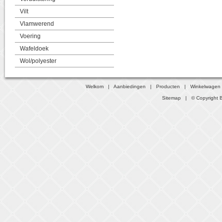
Vilt
Vlamwerend
Voering
Wafeldoek
Wol/polyester
Welkom
|
Aanbiedingen
|
Producten
|
Winkelwagen
Sitemap
| © Copyright B