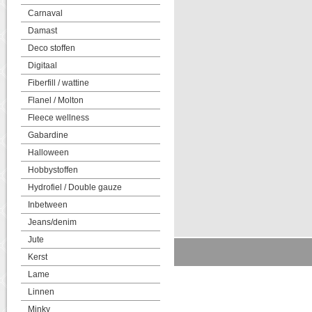
Carnaval
Damast
Deco stoffen
Digitaal
Fiberfill / wattine
Flanel / Molton
Fleece wellness
Gabardine
Halloween
Hobbystoffen
Hydrofiel / Double gauze
Inbetween
Jeans/denim
Jute
Kerst
Lame
Linnen
Minky