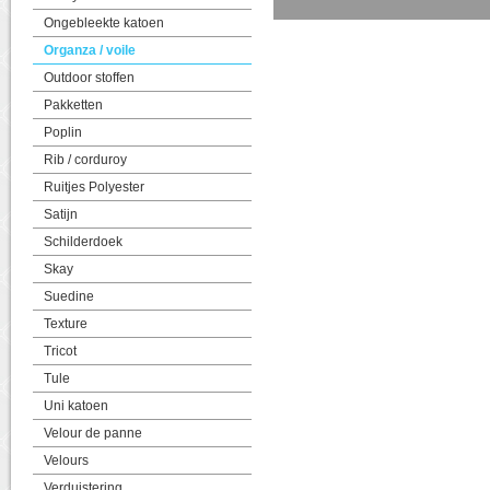
Ongebleekte katoen
Organza / voile
Outdoor stoffen
Pakketten
Poplin
Rib / corduroy
Ruitjes Polyester
Satijn
Schilderdoek
Skay
Suedine
Texture
Tricot
Tule
Uni katoen
Velour de panne
Velours
Verduistering