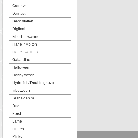
Carnaval
Damast
Deco stoffen
Digitaal
Fiberfill / wattine
Flanel / Molton
Fleece wellness
Gabardine
Halloween
Hobbystoffen
Hydrofiel / Double gauze
Inbetween
Jeans/denim
Jute
Kerst
Lame
Linnen
Minky