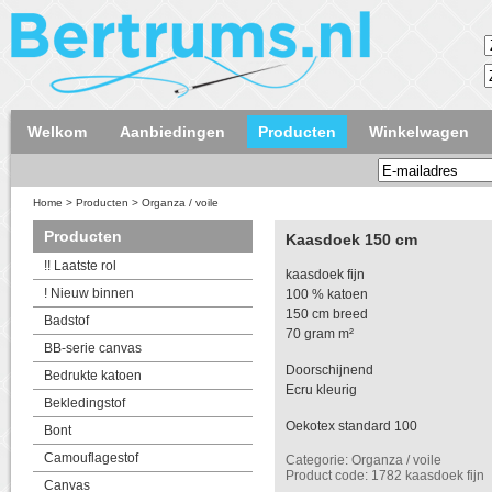
Welkom
Aanbiedingen
Producten
Winkelwagen
Home
>
Producten
>
Organza / voile
Producten
Kaasdoek 150 cm
!! Laatste rol
kaasdoek fijn
! Nieuw binnen
100 % katoen
150 cm breed
Badstof
70 gram m²
BB-serie canvas
Doorschijnend
Bedrukte katoen
Ecru kleurig
Bekledingstof
Oekotex standard 100
Bont
Camouflagestof
Categorie: Organza / voile
Product code: 1782 kaasdoek fijn
Canvas