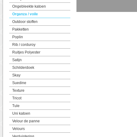
Ongebleekte katoen
Organza / voile
Outdoor stoffen
Pakketten
Poplin
Rib / corduroy
Ruitjes Polyester
Satijn
Schilderdoek
Skay
Suedine
Texture
Tricot
Tule
Uni katoen
Velour de panne
Velours
Verduistering