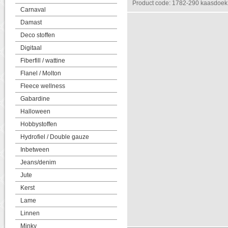
Product code: 1782-290 kaasdoek
Carnaval
Damast
Deco stoffen
Digitaal
Fiberfill / wattine
Flanel / Molton
Fleece wellness
Gabardine
Halloween
Hobbystoffen
Hydrofiel / Double gauze
Inbetween
Jeans/denim
Jute
Kerst
Lame
Linnen
Minky