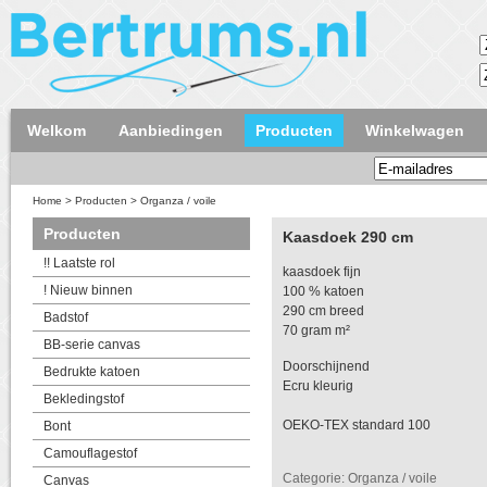
Welkom
Aanbiedingen
Producten
Winkelwagen
Home
>
Producten
>
Organza / voile
Producten
Kaasdoek 290 cm
!! Laatste rol
kaasdoek fijn
! Nieuw binnen
100 % katoen
290 cm breed
Badstof
70 gram m²
BB-serie canvas
Doorschijnend
Bedrukte katoen
Ecru kleurig
Bekledingstof
OEKO-TEX standard 100
Bont
Camouflagestof
Categorie: Organza / voile
Canvas