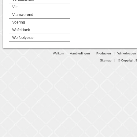
Vilt
Vlamwerend
Voering
Wafeldoek
Wol/polyester
Welkom
|
Aanbiedingen
|
Producten
|
Winkelwagen
Sitemap
| © Copyright B