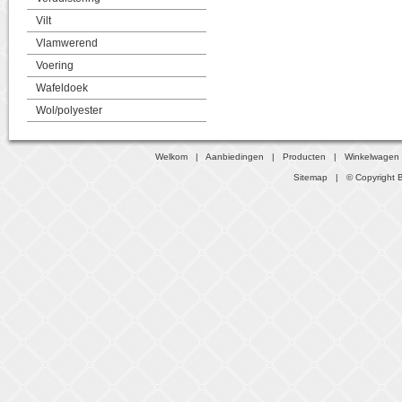
Vilt
Vlamwerend
Voering
Wafeldoek
Wol/polyester
Welkom
|
Aanbiedingen
|
Producten
|
Winkelwagen
Sitemap
| © Copyright B