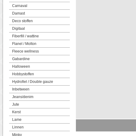
Carnaval
Damast
Deco stoffen
Digitaal
Fiberfill / wattine
Flanel / Molton
Fleece wellness
Gabardine
Halloween
Hobbystoffen
Hydrofiel / Double gauze
Inbetween
Jeans/denim
Jute
Kerst
Lame
Linnen
Minky