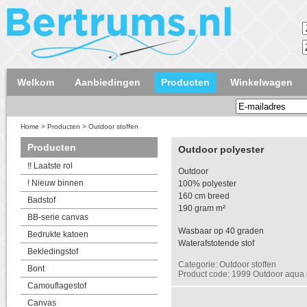
Welkom
Aanbiedingen
Producten
Winkelwagen
Home
>
Producten
>
Outdoor stoffen
Producten
Outdoor polyester
!! Laatste rol
Outdoor
! Nieuw binnen
100% polyester
160 cm breed
Badstof
190 gram m²
BB-serie canvas
Wasbaar op 40 graden
Bedrukte katoen
Waterafstotende stof
Bekledingstof
Categorie: Outdoor stoffen
Bont
Product code: 1999 Outdoor aqua
Camouflagestof
Canvas