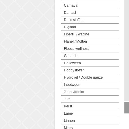
Carnaval
Damast
Deco stoffen
Digitaal
Fiberfill / wattine
Flanel / Molton
Fleece wellness
Gabardine
Halloween
Hobbystoffen
Hydrofiel / Double gauze
Inbetween
Jeans/denim
Jute
Kerst
Lame
Linnen
Minky