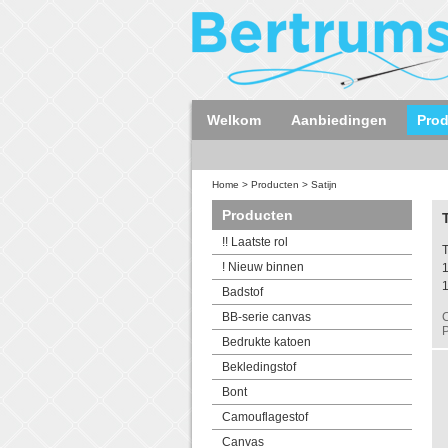
Welkom
Aanbiedingen
Pro
Home
>
Producten
>
Satijn
Producten
!! Laatste rol
T
! Nieuw binnen
Badstof
BB-serie canvas
C
P
Bedrukte katoen
Bekledingstof
Bont
Camouflagestof
Canvas