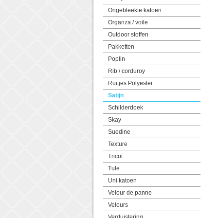
Ongebleekte katoen
Organza / voile
Outdoor stoffen
Pakketten
Poplin
Rib / corduroy
Ruitjes Polyester
Satijn
Schilderdoek
Skay
Suedine
Texture
Tricot
Tule
Uni katoen
Velour de panne
Velours
Verduistering